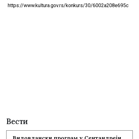
https://www.kultura.gov.rs/konkurs/30/6002a208e695c
Вести
Видовдански програм у Сентандреји