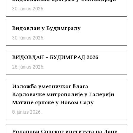
30. június 2026.
Видовдан у Будимграду
30. június 2026.
ВИДОВДАН – БУДИМГРАД 2026
26. június 2026.
Изложба уметничког блага
Карловачке митрополије у Галерији
Матице српске у Новом Саду
8. június 2026.
Ролапови Српског института на Дану