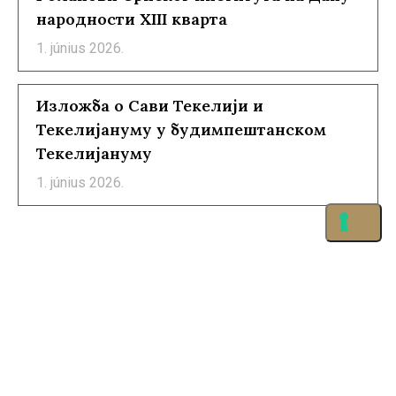
народности XIII кварта
1. június 2026.
Изложба о Сави Текелији и
Текелијануму у будимпештанском
Текелијануму
1. június 2026.