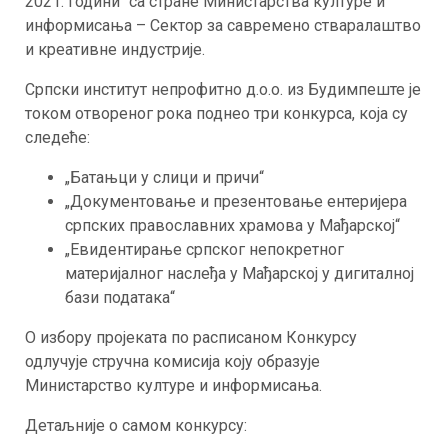
2021. години“ са стране Министарства културе и
информисања – Сектор за савремено стваралаштво
и креативне индустрије.
Српски институт непрофитно д.о.о. из Будимпеште је
током отвореног рока поднео три конкурса, која су
следеће:
„Батањци у слици и причи“
„Документовање и презентовање ентеријера
српских православних храмова у Мађарској“
„Евидентирање српског непокретног
материјалног наслеђа у Мађарској у дигиталној
бази података“
О избору пројеката по расписаном Конкурсу
одлучује стручна комисија коју образује
Министарство културе и информисања.
Детаљније о самом конкурсу: