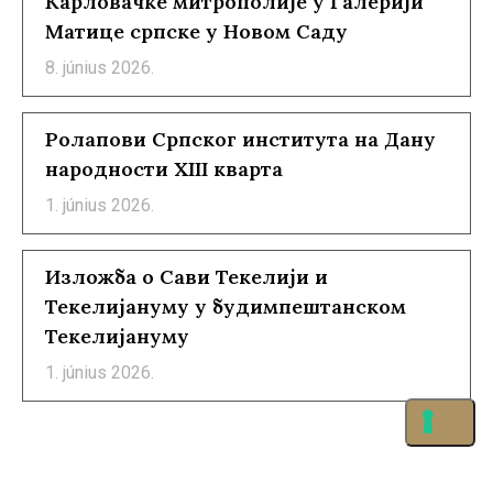
Карловачке митрополије у Галерији
Матице српске у Новом Саду
8. június 2026.
Ролапови Српског института на Дану
народности XIII кварта
1. június 2026.
Изложба о Сави Текелији и
Текелијануму у будимпештанском
Текелијануму
1. június 2026.