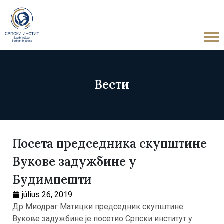
Вести
Посета председника скупштине
Вукове задужбине у
Будимпешти
július 26, 2019
Др Миодраг Матицки председник скупштине
Вукове задужбине је посетио Српски институт у