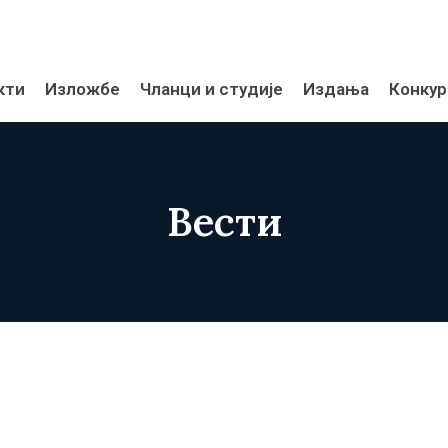
кти
Изложбе
Чланци и студије
Издања
Конкур
Вести