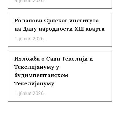
8. június 2026.
Ролапови Српског института
на Дану народности XIII кварта
1. június 2026.
Изложба о Сави Текелији и
Текелијануму у
будимпештанском
Текелијануму
1. június 2026.