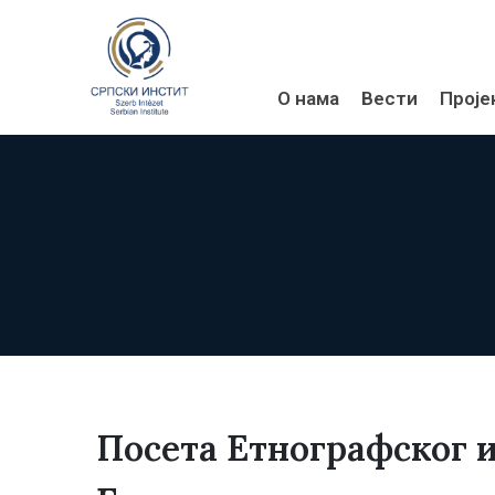
О нама
Вести
Проје
Посета Етнографског 