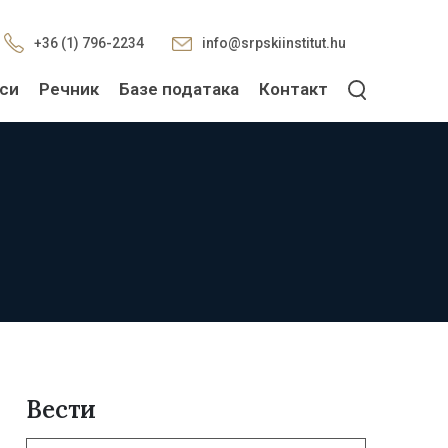
+36 (1) 796-2234
info@srpskiinstitut.hu
си
Речник
Базе података
Контакт
Вести