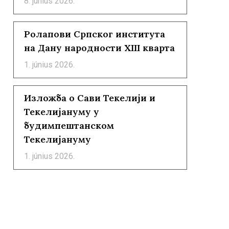
8. június 2026.
Ролапови Српског института
на Дану народности XIII кварта
1. június 2026.
Изложба о Сави Текелији и
Текелијануму у
будимпештанском
Текелијануму
1. június 2026.