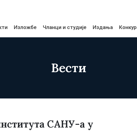
кти
Изложбе
Чланци и студије
Издања
Конкур
Вести
института САНУ-а у