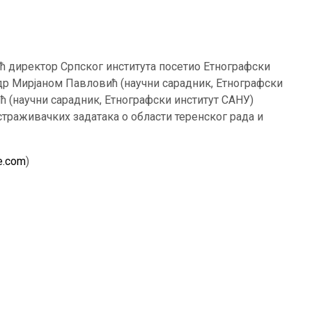
ић директор Српског института посетио Етнографски
 др Мирјаном Павловић (научни сарадник, Етнографски
ћ (научни сарадник, Етнографски институт САНУ)
страживачких задатака о области теренског рада и
e.com
)