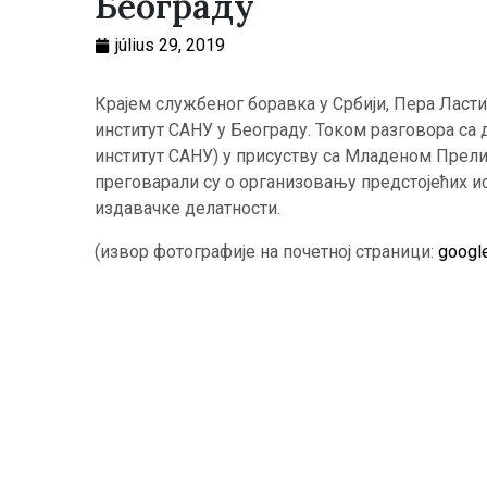
Београду
július 29, 2019
Крајем службеног боравка у Србији, Пера Ласт
институт САНУ у Београду. Током разговора са
институт САНУ) у присуству са Младеном Прели
преговарали су о организовању предстојећих и
издавачке делатности.
(извор фотографије на почетној страници:
googl