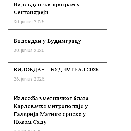
Видовдански програм у
Сентандреји
30. június 2026.
Видовдан у Будимграду
30. június 2026.
ВИДОВДАН – БУДИМГРАД 2026
26. június 2026.
Изложба уметничког блага
Карловачке митрополије у
Галерији Матице српске у
Новом Саду