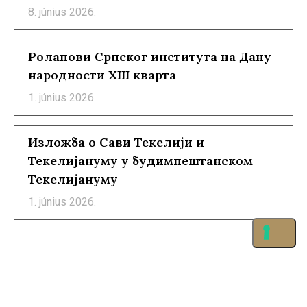
8. június 2026.
Ролапови Српског института на Дану
народности XIII кварта
1. június 2026.
Изложба о Сави Текелији и
Текелијануму у будимпештанском
Текелијануму
1. június 2026.