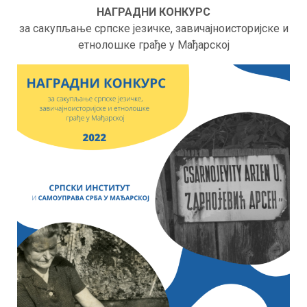
НАГРАДНИ КОНКУРС
за сакупљање српске језичке, завичајноисторијске и
етнолошке грађе у Мађарској