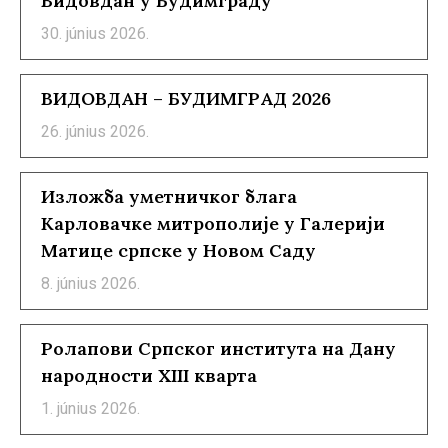
Видовдан у Будимграду
30. június 2026.
ВИДОВДАН – БУДИМГРАД 2026
26. június 2026.
Изложба уметничког блага
Карловачке митрополије у Галерији
Матице српске у Новом Саду
8. június 2026.
Ролапови Српског института на Дану
народности XIII кварта
1. június 2026.