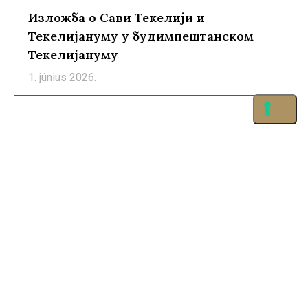
Изложба о Сави Текелији и
Текелијануму у будимпештанском
Текелијануму
1. június 2026.