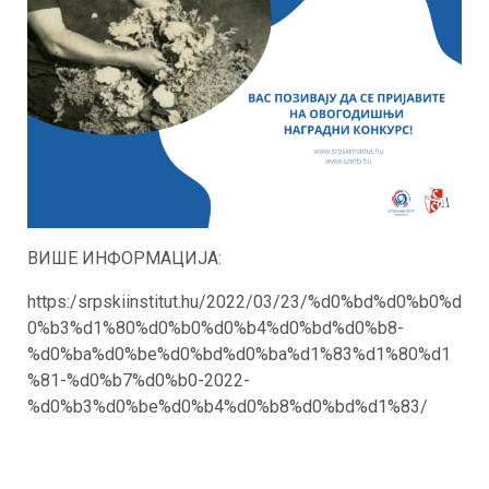
ВИШЕ ИНФОРМАЦИЈА:
https:/srpskiinstitut.hu/2022/03/23/%d0%bd%d0%b0%d
0%b3%d1%80%d0%b0%d0%b4%d0%bd%d0%b8-
%d0%ba%d0%be%d0%bd%d0%ba%d1%83%d1%80%d1
%81-%d0%b7%d0%b0-2022-
%d0%b3%d0%be%d0%b4%d0%b8%d0%bd%d1%83/