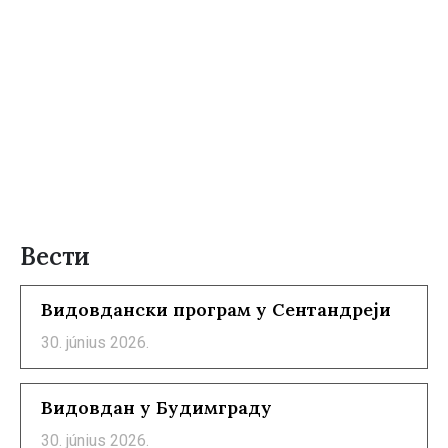
Вести
Видовдански програм у Сентандреји
30. június 2026.
Видовдан у Будимграду
30. június 2026.