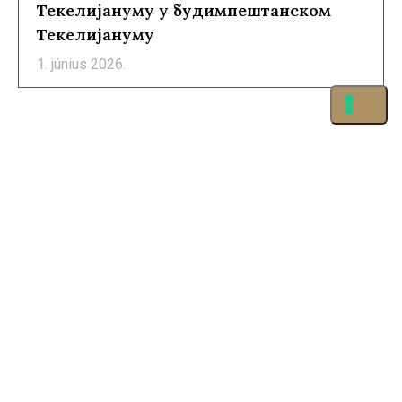
Текелијануму у будимпештанском
Текелијануму
1. június 2026.