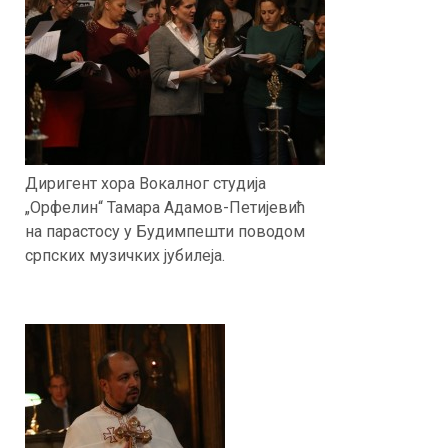
Диригент хора Вокалног студија
„Орфелин“ Тамара Адамов-Петијевић
на парастосу у Будимпешти поводом
српских музичких јубилеја.