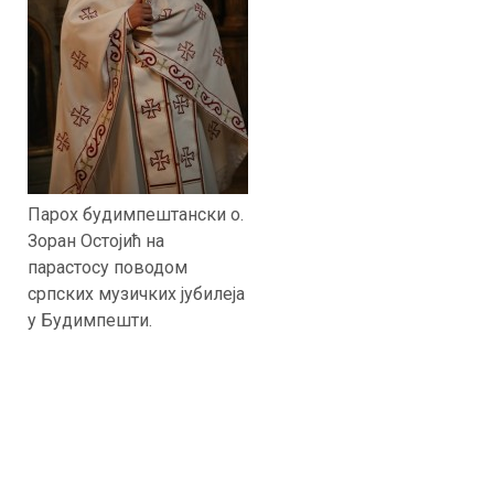
Парох будимпештански о.
Зоран Остојић на
парастосу поводом
српских музичких јубилеја
у Будимпешти.