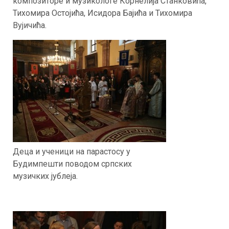
композиторе и музикологе Корнелија Станковића,
Тихомира Остојића, Исидора Бајића и Тихомира
Вујичића.
Деца и ученици на парастосу у
Будимпешти поводом српских
музичких јублеја.