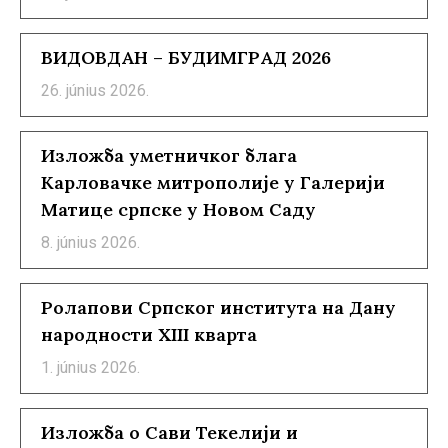
ВИДОВДАН – БУДИМГРАД 2026
26. június 2026.
Изложба уметничког блага
Карловачке митрополије у Галерији
Матице српске у Новом Саду
8. június 2026.
Ролапови Српског института на Дану
народности XIII кварта
1. június 2026.
Изложба о Сави Текелији и