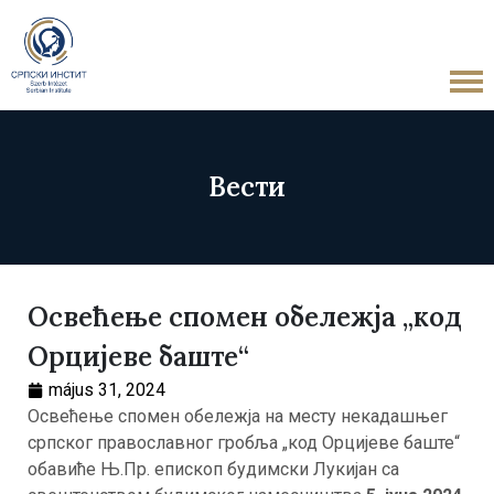
Вести
Освећење спомен обележја „код
Орцијеве баште“
május 31, 2024
Освећење спомен обележја на месту некадашњег
српског православног гробља „код Орцијеве баште“
обавиће Њ.Пр. епископ будимски Лукијан са