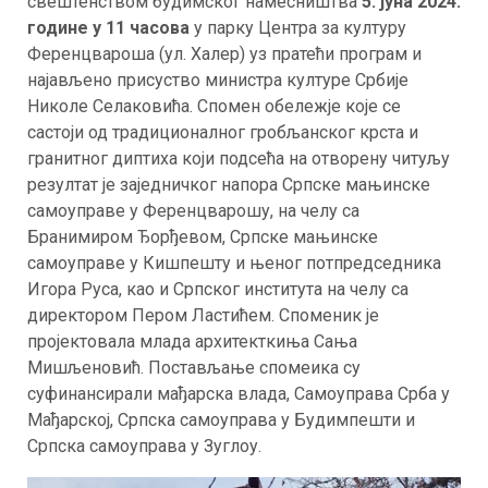
свештенством будимског намесништва
5. јуна 2024.
године у 11 часова
у парку Центра за културу
Ференцвароша (ул. Халер) уз пратећи програм и
најављено присуство министра културе Србије
Николе Селаковића. Спомен обележје које се
састоји од традиционалног гробљанског крста и
гранитног диптиха који подсећа на отворену читуљу
резултат је заједничког напора Српске мањинске
самоуправе у Ференцварошу, на челу са
Бранимиром Ђорђевом, Српске мањинске
самоуправе у Кишпешту и њеног потпредседника
Игора Руса, као и Српског института на челу са
директором Пером Ластићем. Споменик је
пројектовала млада архитекткиња Сања
Мишљеновић. Постављање спомеика су
суфинансирали мађарска влада, Самоуправа Срба у
Мађарској, Српска самоуправа у Будимпешти и
Српска самоуправа у Зуглоу.