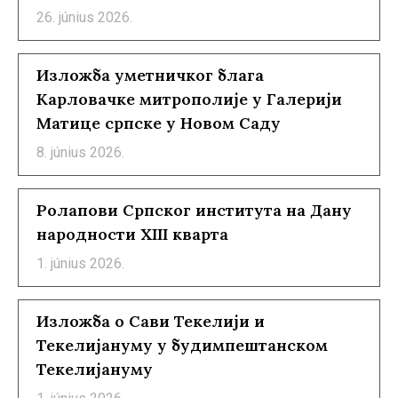
26. június 2026.
Изложба уметничког блага
Карловачке митрополије у Галерији
Матице српске у Новом Саду
8. június 2026.
Ролапови Српског института на Дану
народности XIII кварта
1. június 2026.
Изложба о Сави Текелији и
Текелијануму у будимпештанском
Текелијануму