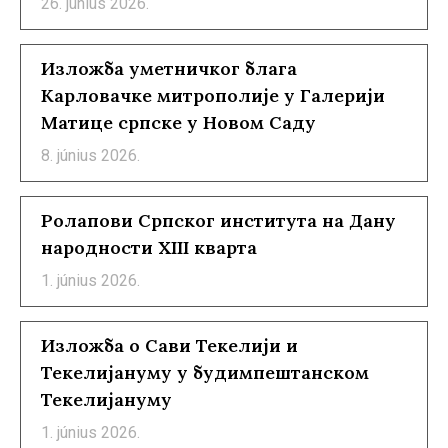
26. június 2026.
Изложба уметничког блага
Карловачке митрополије у Галерији
Матице српске у Новом Саду
8. június 2026.
Ролапови Српског института на Дану
народности XIII кварта
1. június 2026.
Изложба о Сави Текелији и
Текелијануму у будимпештанском
Текелијануму
1. június 2026.