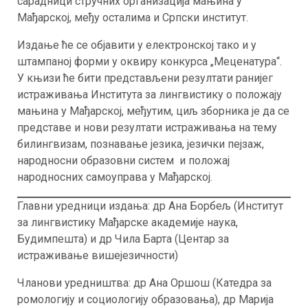
сарадници стручних организација мањина у
Мађарској, међу осталима и Српски институт.
Издање ће се објавити у електронској тако и у
штампаној форми у оквиру конкурса „Меценатура“.
У књизи ће бити представљени резултати ранијег
истраживања Института за лингвистику о положају
мањина у Мађарској, међутим, циљ зборника је да се
представе и нови резултати истраживања на тему
билингвизам, познавање језика, језички пејзаж,
народносни образовни систем и положај
народносних самоуправа у Мађарској.
Главни уредници издања: др Ана Борбељ (Институт
за лингвистику Мађарске академије наука,
Будимпешта) и др Чила Барта (Центар за
истраживање вишејезичности)
Чланови уредништва: др Ана Оршош (Катедра за
ромологију и социологију образовања), др Марија