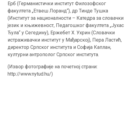
Ерб (Германистички институт Филозофског
факултета „Етвеш Лоранд“), др Тинде Тушка
(Институт за националности – Катедра за словачки
језик и књижевност, Педагошког факултета „Јухас
Ђула“ у Сегедину), Ержебет Х. Ухрин (Словачки
истраживачки институт у Мађарској), Пера Ластић,
директор Српског института и Софија Каплан,
културни антрополог Српског института.
(Извор фотографије на почетној страни:
http://www.nytud.hu/)