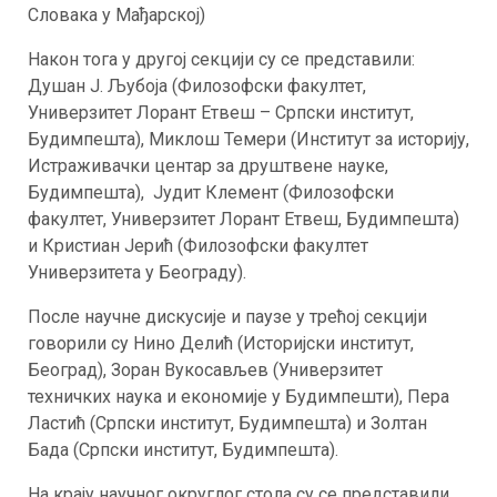
Словака у Мађарској)
Након тога у другој секцији су се представили:
Душан Ј. Љубоја (Филозофски факултет,
Универзитет Лорант Етвеш – Српски институт,
Будимпешта), Миклош Темери (Институт за историју,
Истраживачки центар за друштвене науке,
Будимпешта), Јудит Клемент (Филозофски
факултет, Универзитет Лорант Етвеш, Будимпешта)
и Кристиан Јерић (Филозофски факултет
Универзитета у Београду).
После научне дискусије и паузе у трећој секцији
говорили су Нино Делић (Историјски институт,
Београд), Зоран Вукосављев (Универзитет
техничких наука и економије у Будимпешти), Пера
Ластић (Српски институт, Будимпешта) и Золтан
Бада (Српски институт, Будимпешта).
На крају научног округлог стола су се представили