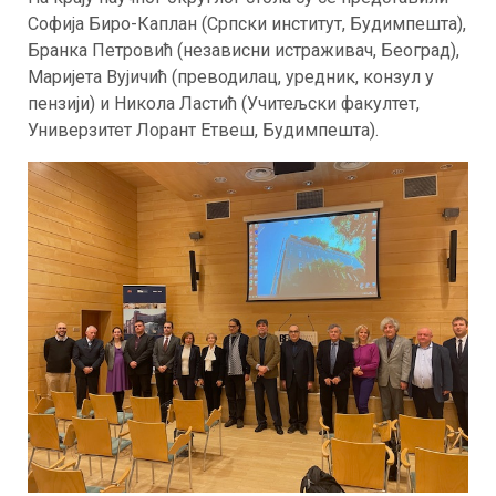
Софија Биро-Каплан (Српски институт, Будимпешта),
Бранка Петровић (независни истраживач, Београд),
Маријета Вујичић (преводилац, уредник, конзул у
пензији) и Никола Ластић (Учитељски факултет,
Универзитет Лорант Етвеш, Будимпешта).