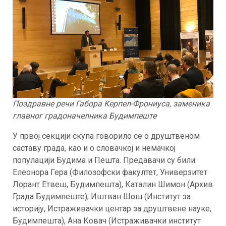
Поздравне речи Габора Керпел-Фрониуса, заменика
главног градоначелника Будимпеште
У првој секцији скупа говорило се о друштвеном
саставу града, као и о словачкој и немачкој
популацији Будима и Пешта. Предавачи су били:
Елеонора Гера (Филозофски факултет, Универзитет
Лорант Етвеш, Будимпешта), Каталин Шимон (Архив
Града Будимпеште), Иштван Шош (Институт за
историју, Истраживачки центар за друштвене науке,
Будимпешта), Ана Ковач (Истраживачки институт