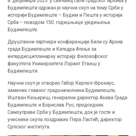
8. децембра 2023. у свечаној сали Градског Архива у
Будимпешти одржан је научни скуп на тему Срби у
историји Будимпеште – Будим и Пешта у историји
Срба – поводом 150. годишњице уједињења
Будимпеште.
Друштвени партнери конференције били су Архив
града Будимпеште и Катедра Атеље за
интердисциплинарну историју Филозофског
факултета Универзитета Лорант Етвеш у
Будимпешти.
Научни скуп је отворио Габор Керпел-Фрониус,
заменик главног градоначелника Будимпеште,
Иштван Кењереш, генерални директор Ахива Града
Будимпеште и Борислав Рус, председник
Самоуправе Срба у Будимпешти, док је госте и
учеснике скупа поздравио Пера Ластић, директор
Српског института.