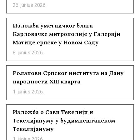
26. június 2026.
Изложба уметничког блага
Карловачке митрополије у Галерији
Матице српске у Новом Саду
8. június 2026.
Ролапови Српског института на Дану
народности XIII кварта
1. június 2026.
Изложба о Сави Текелији и
Текелијануму у будимпештанском
Текелијануму
1. június 2026.