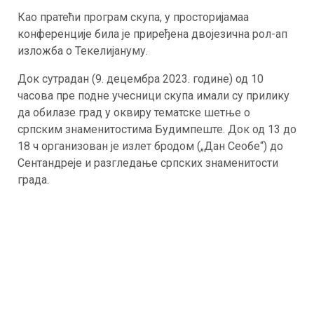
Као пратећи прогрaм скупa, у просторијамаа
конференције била је приређена двојезична рол-ап
изложба о Текелијануму.
Док сутрадан (9. децембра 2023. године) од 10
часова пре подне учесници скупа имали су прилику
да обилазе град у оквиру тематске шетње о
српским знаменитостима Будимпеште. Док од 13 до
18 ч организован је излет бродом („Дан Сеобе“) до
Сентандреје и разгледање српских знаменитости
града.