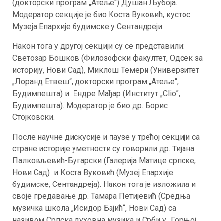
(докторски програм „Атеље“) Душан Љубоја.
Модератор секције је био Коста Вуковић, кустос
Музеја Eпархије будимске у Сентандреји.
Након тога у другој секцији су се представили:
Светозар Бошков (Филозофски факултет, Одсек за
историју, Нови Сад), Миклош Темери (Универзитет
„Лоранд Етвеш“, докторски програм „Атеље“,
Будимпешта) и Ендре Мађар (Институт „Clio”,
Будимпештa). Модератор је био др. Борис
Стојковски.
После научне дискусије и паузе у трећој секцији са
стране историје уметности су говорили др. Тијана
Палковљевић-Бугарски (Галерија Матице српске,
Нови Сад) и Коста Вуковић (Музеј Eпархије
будимске, Сентандреја). Након тога је изложила и
своје предавање др. Тамара Петијевић (Средња
музичка школа „Исидор Бајић“, Нови Сад) са
називом Српска духовна музика и Срби у „Горњој