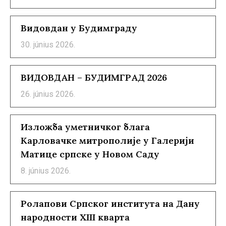
Видовдан у Будимграду
30. június 2026.
ВИДОВДАН – БУДИМГРАД 2026
26. június 2026.
Изложба уметничког блага
Карловачке митрополије у Галерији
Матице српске у Новом Саду
8. június 2026.
Ролапови Српског института на Дану
народности XIII кварта