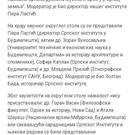
земљи“. Модератор је био директор нашег института
Пера Ластић.
На крају научног округлог стола су се представили
Пера Ластић (директор Српског института у
Будимпешти), затим др. Зоран Вукосављев
(Универзитет техничких и економских наука у
Будимпешти, Департман за историју архитектype и
споменике), Софија Каплан (Српски институт,
Будимпешта) и др. Младена Прелић (Етнографски
институт САНУ, Београд). Модератор је био Золтан
Бада, историчар Српског института.
Због заузетости на округлом столу нажалост нису
присуствовали: др. Горан Васин (Филозофски
факултет, Одсек за историју, Нови Сад) и Атила
Шереш (Национални архим Мађарске, Будимпешта)
али сахваљујући сарадницима Српског Института и
њихови радови су били представљени.