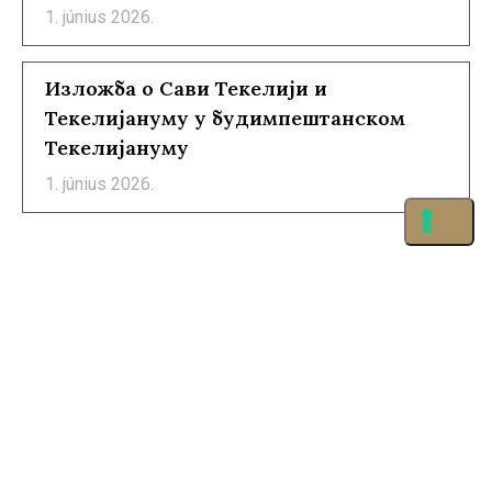
1. június 2026.
Изложба о Сави Текелији и
Текелијануму у будимпештанском
Текелијануму
1. június 2026.