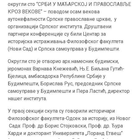
округли сто “СРБИ У МАЂАРСКОЈ И ПРАВОСЛАВЉЕ
КРОЗ ВЕКОВЕ“ – поводом осам векова
аутокефалности Српске православне цркве, у
организацији Српског института. Друштвени
партнери конференције су били Центар за
историјска истраживања Филозофског факултета
(Нови Сад) и Српска самоуправа у Будимпешти.
Округли сто је отворио арх.намесник будимски,
јеромонах Варнава Кнежевић, Њ.Е. Биљана Гутић-
Бјелица, амбасадорка Републике Србије у
Будимпешти, Борислав Рус, председник Српске
самоуправе у Будимпешти и Пера Ластић, директор
нашег института.
У првој секцији скупа су говорили историчари
Филозофског факултета-Одсек за историју, из Новог
Сада: Проф. др Борис Стојковски, Проф. др. Ђура
Харди и докторант Универзитета „Лоранд Етвеш“