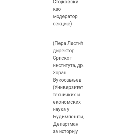
Стојковски
као
модератор
секције)
(Пера Ластић
директор
Српског
института, др.
Зоран
Вукосављев
(Универзитет
техничких и
економских
наука у
Будимпешти,
Департман
за историју