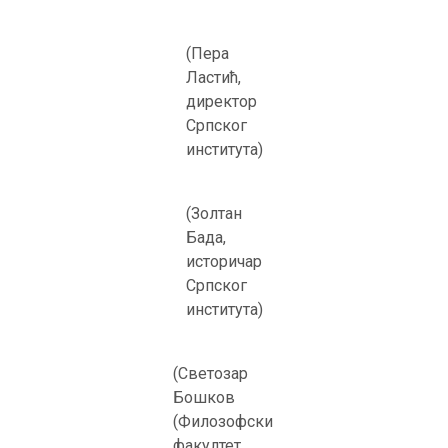
(Пера
Ластић,
директор
Српског
института)
(Золтан
Бада,
историчар
Српског
института)
(Светозар
Бошков
(Филозофски
факултет,