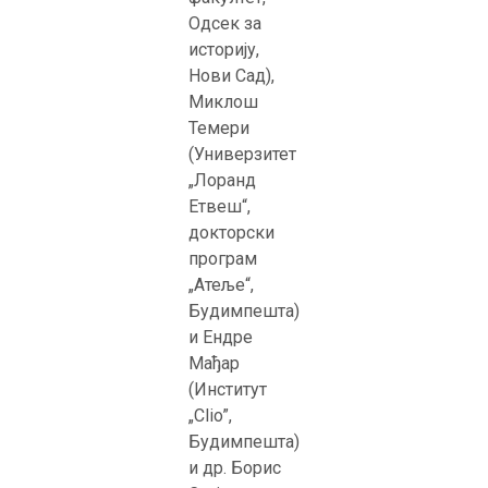
Одсек за
историју,
Нови Сад),
Миклош
Темери
(Универзитет
„Лоранд
Етвеш“,
докторски
програм
„Атеље“,
Будимпешта)
и Ендре
Мађар
(Институт
„Clio”,
Будимпештa)
и др. Борис