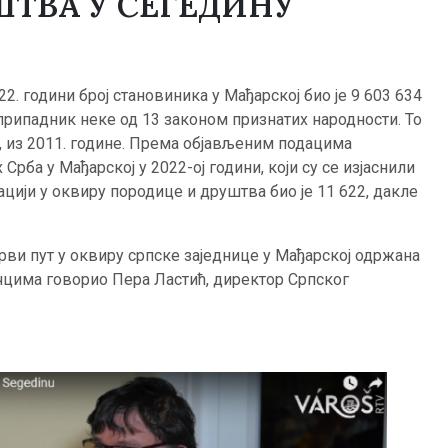
ТВА У СЕГЕДИНУ
 години број становиника у Мађарској био је 9 603 634
 припадник неке од 13 законом признатих народности. То
с, из 2011. године. Према обjављеним подацима
Срба у Мађарској у 2022-ој години, који су се изјаснили
кацији у оквиру породице и друштва био је 11 622, дакле
рви пут у оквиру српске заједнице у Мађарској одржана
учцима говорио Пера Ластић, директор Српског