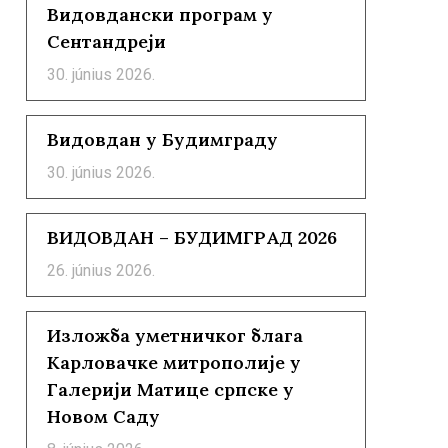
Видовдански програм у
Сентандреји
30. június 2026.
Видовдан у Будимграду
30. június 2026.
ВИДОВДАН – БУДИМГРАД 2026
26. június 2026.
Изложба уметничког блага
Карловачке митрополије у
Галерији Матице српске у
Новом Саду