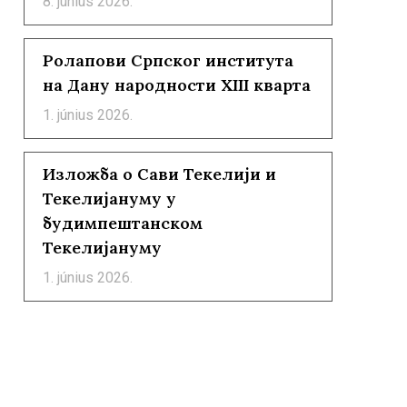
8. június 2026.
Ролапови Српског института
на Дану народности XIII кварта
1. június 2026.
Изложба о Сави Текелији и
Текелијануму у
будимпештанском
Текелијануму
1. június 2026.