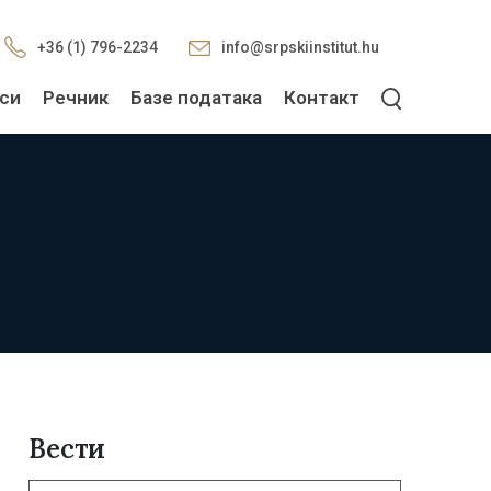
+36 (1) 796-2234
info@srpskiinstitut.hu
си
Речник
Базе података
Контакт
Вести