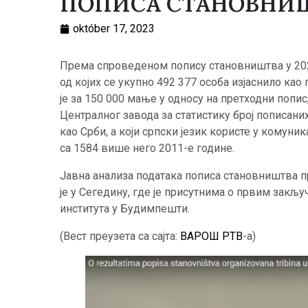
ПОПИСА СТАНОВНИШ
október 17, 2023
Према спроведеном попису становништва у 2022.
од којих се укупно 492 377 особа изјаснило као
је за 150 000 мање у односу на претходни попи
Централног завода за статистику број пописаних 
као Срби, а који српски језик користе у комуни
са 1584 више него 2011-е године.
Јавна анализа података пописа становништва п
је у Сегедину, где је присутнима о првим закљ
института у Будимпешти.
(Вест преузетa са сајта:
ВАРОШ РТВ
-а)