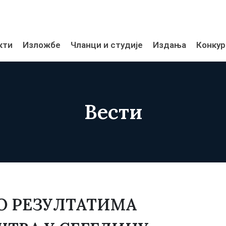
кти
Изложбе
Чланци и студије
Издања
Конкур
Вести
О РЕЗУЛТАТИМА