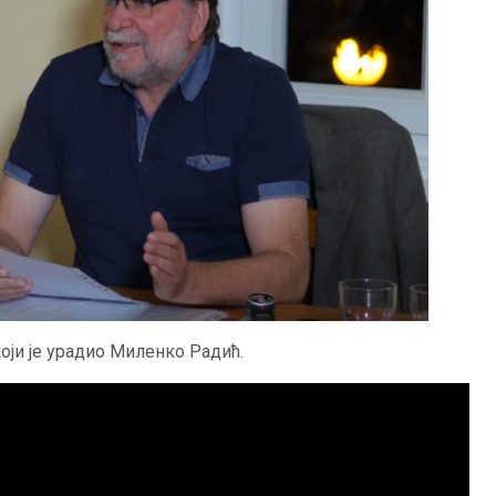
који је урадио Миленко Радић.