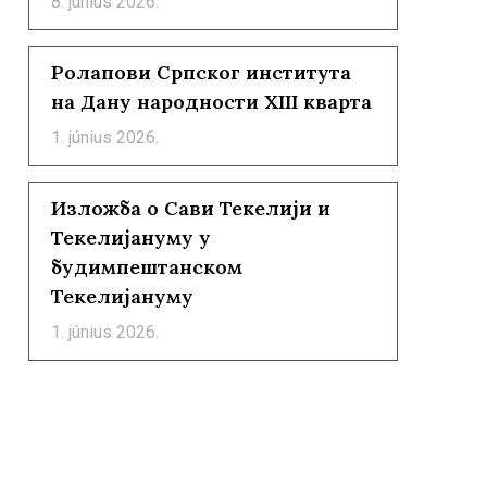
8. június 2026.
Ролапови Српског института
на Дану народности XIII кварта
1. június 2026.
Изложба о Сави Текелији и
Текелијануму у
будимпештанском
Текелијануму
1. június 2026.