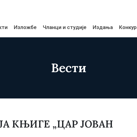
кти
Изложбе
Чланци и студије
Издања
Конкур
Вести
А КЊИГЕ „ЦАР ЈОВАН