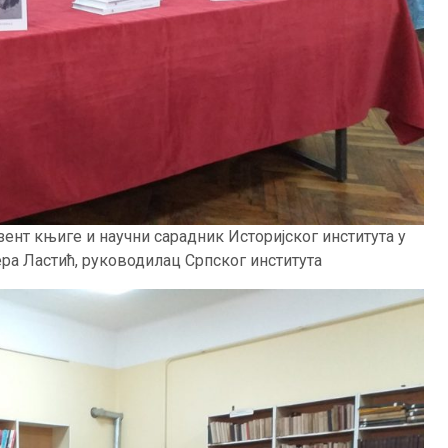
зент књиге и научни сарадник Историјског института у
ера Ластић, руководилац Српског института