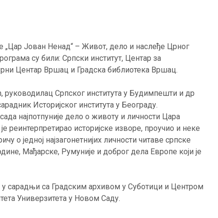
ге „Цар Јован Ненад“ – Живот, дело и наслеђе Црног
рограма су били: Српски институт, Центар за
урни Центар Вршац и Градска библиотека Вршац.
ћ, руководилац Српског института у Будимпешти и др
арадник Историјског института у Београду.
 сада најпотпуније дело о животу и личности Цара
је реинтерпретирао историјске изворе, проучио и неке
ичу о једној најзагонетнијих личности читаве српске
одине, Мађарске, Румуније и доброг дела Европе који је
а у сарадњи са Градским архивом у Суботици и Центром
тета Универзитета у Новом Саду.