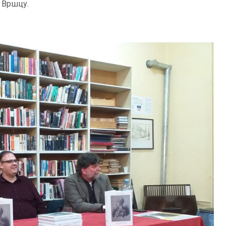
у Вршцу.