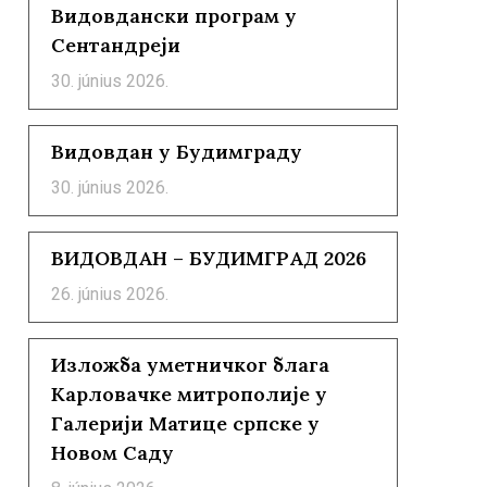
Видовдански програм у
Сентандреји
30. június 2026.
Видовдан у Будимграду
30. június 2026.
ВИДОВДАН – БУДИМГРАД 2026
26. június 2026.
Изложба уметничког блага
Карловачке митрополије у
Галерији Матице српске у
Новом Саду