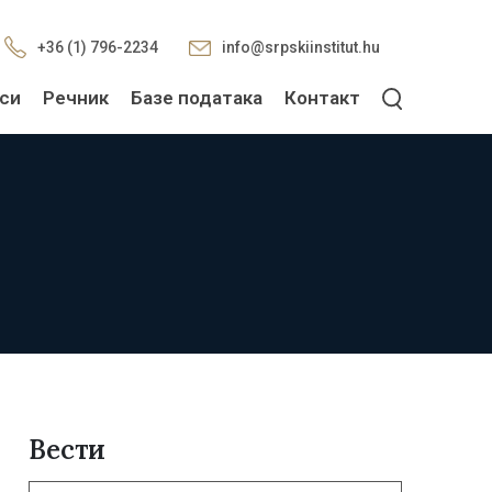
+36 (1) 796-2234
info@srpskiinstitut.hu
си
Речник
Базе података
Контакт
Вести