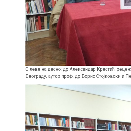
С леве на десно: др Александар Крестић, рецен
Београду, аутор проф. др Борис Стојковски и П