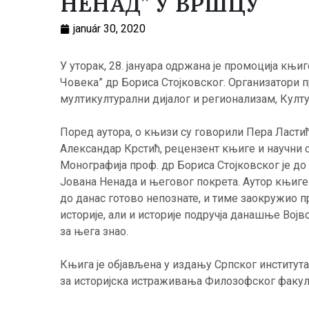
НЕНАД” У ВРШЦУ
január 30, 2020
У уторак, 28. јануара одржана је промоција књи
Човека” др Бориса Стојковског. Организатори п
мултикултурални дијалог и регионализам, Култ
Поред аутора, о књизи су говорили Пера Ласти
Александар Крстић, рецензент књиге и научни с
Монографија проф. др Бориса Стојковског је до
Јована Ненада и његовог покрета. Аутор књиге 
до данас готово непознате, и тиме заокружио пр
историје, али и историје подручја данашње Војв
за њега знао.
Књига је објављена у издању Српског институт
за историјска истраживања Филозофског факул