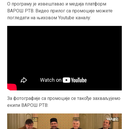
О програму је извештавао и медија платформ
ВАРОШ PТВ. Видео прилог са промоције можете
погледати на њиховом Youtube каналу:
За фотографије са промоције се такође захваљујемо
екипи ВАРОШ РТВ: