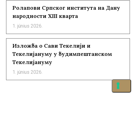
Ролапови Српског института на Дану
народности XIII кварта
1. június 2026.
Изложба о Сави Текелији и
Текелијануму у будимпештанском
Текелијануму
1. június 2026.