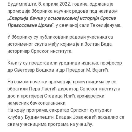
Будимпешти, 8. априла 2022. године, одржана је
промоција Зборника научних радова под називом
„
Епархија бачка у осмовековној историји Српске
Православне Цркве
“, у свечаној сали Текелијанума.
У Зборнику су публиковани радови учесника са
истоименог скупа међу којима је и Золтан Бада,
историчар Српског института.
Књигу су представили уредници издања: професор
др Светозар Бошков и др Предраг М. Вајагић.
На самом почетку промоције присутницима су се
обратили Пера Ластић директор Српског института
доо и протојереј Стевица Илић, aрхијерејски
намесник бачкопаланачки.
На крају програма, секретар Српског културног
клуба у Будимпешти, Владан Јовановић захвалио се
свим учесницима програма на учешћу.