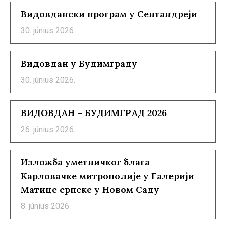
Видовдански програм у Сентандреји
30. június 2026.
Видовдан у Будимграду
30. június 2026.
ВИДОВДАН – БУДИМГРАД 2026
26. június 2026.
Изложба уметничког блага
Карловачке митрополије у Галерији
Матице српске у Новом Саду
8. június 2026.