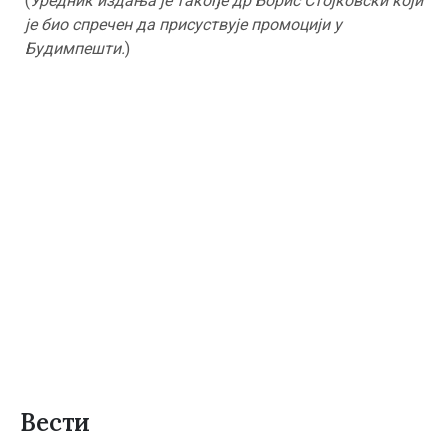
(
Уредник издања је такође др Борис Стојковски који
је био спречен да присуствује промоцији у
Будимпешти.
)
Вести