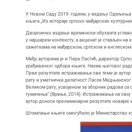
У Новом Саду 2019. године, у издању Одељења 
књига „Из историје српско-мађарских културних
Двојезичко издање временски обухвата углавно
у најширем контексту, а акценат је стављен на
сажеткама на мађарском, српском и енглеском 
Међу ауторима је и Пера Ластић, директор Српс
уређивачког одбора књиге. Назив његовог рада 
Прве резултате истраживања ове теме је аутор
рату и уметничка делатност Ласла Медњанског 
Великом рату, усвојеном за зборник радова са 
тумачења“ (Врање, 2014). Истраживања на овој 
аутор доноси прелиминарне резултате новијих
Штампање књиге омогућило је Министарство к