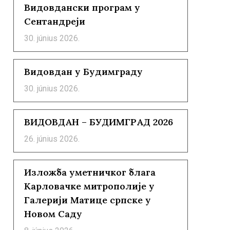
Видовдански програм у
Сентандреји
30. június 2026.
Видовдан у Будимграду
30. június 2026.
ВИДОВДАН – БУДИМГРАД 2026
26. június 2026.
Изложба уметничког блага
Карловачке митрополије у
Галерији Матице српске у
Новом Саду