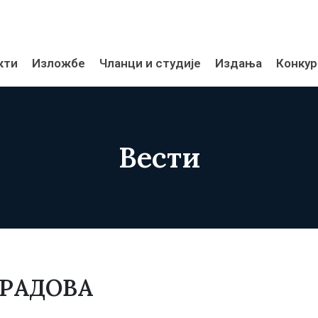
кти
Изложбе
Чланци и студије
Издања
Конкур
Вести
 РАДОВА