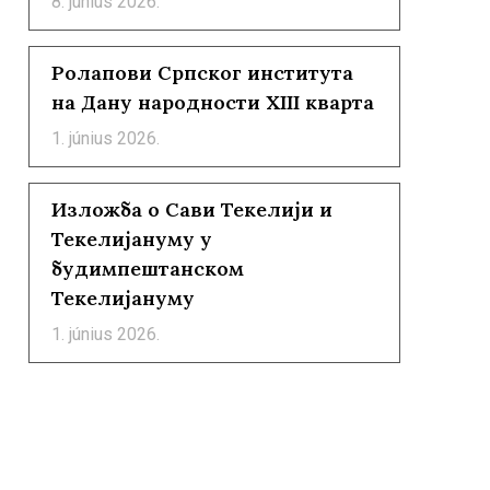
8. június 2026.
Ролапови Српског института
на Дану народности XIII кварта
1. június 2026.
Изложба о Сави Текелији и
Текелијануму у
будимпештанском
Текелијануму
1. június 2026.