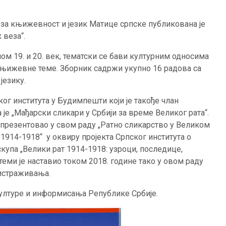
за књижевност и језик Матице српске публикована је
 веза“.
м 19. и 20. век, тематски се бави културним односима
 књижевне теме. Зборник садржи укупно 16 радова са
језику.
ког института у Будимпешти који је такође члан
је „Мађарски сликари у Србији за време Великог рата“.
 презентовао у свом раду „Ратно сликарство у Великом
1914-1918“ у оквиру пројекта Српског института о
скупа „Велики рат 1914-1918: узроци, последице,
теми је наставио током 2018. године тако у овом раду
 истраживања.
ултуре и информисања Републике Србије.