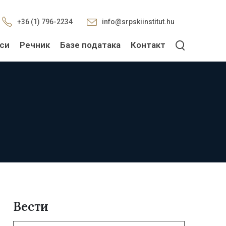
+36 (1) 796-2234
info@srpskiinstitut.hu
си
Речник
Базе података
Контакт
Вести