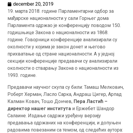
december 20, 2019
19. марта 2018. године Парламентарни одбор за
мађарске националности у сали Горњег дома
Парламента одржао је конференцију поводом 150.
годишњице Закона о националности из 1868.
године. Говорници конференције анализирали су
околности у којима је закон донет и његово
прихватање од стране националности. А у једној
секцији конференције предавачи су анализирали
околности о стварању Закона о националности из
1993. године.
Предавачи научног скупа су били: Тамаш Мелкович,
Роберт Херман, Ласло Сарка, Андраш Цигер, Арпад
Калман Ковач, Тошо Дончев,
Пера Ластић –
директор нашег института
и Ержебет Шандор
Салаине. Издање садржи уређену верзију
предавања одржаних на конференцији, и допуњен
радовима повезаним са темом, од следећих аутора: