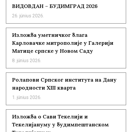
ВИДОВДАН – БУДИМГРАД 2026
26. június 2026.
Изложба уметничког блага
Карловачке митрополије у Галерији
Матице српске у Новом Саду
8. június 2026.
Ролапови Српског института на Дану
народности XIII кварта
1. június 2026.
Изложба о Сави Текелији и
Текелијануму у будимпештанском