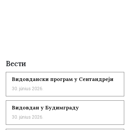
Вести
Видовдански програм у Сентандреји
30. június 2026.
Видовдан у Будимграду
30. június 2026.