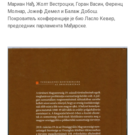
Мариан Нађ, Жолт Вестроцки, Горан Васин, Ференц
Молнар, Јожеф Демел и Балаж Добош.
Покровитељ конференције је био Ласло Кевер,
председник парламента Мађарске.