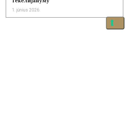
Текелијануму
1. június 2026.
©2026