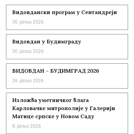
Видовдански програм у Сентандреји
30. június 2026.
Видовдан у Будимграду
30. június 2026.
ВИДОВДАН – БУДИМГРАД 2026
26. június 2026.
Изложба уметничког блага
Карловачке митрополије у Галерији
Матице српске у Новом Саду
8. június 2026.