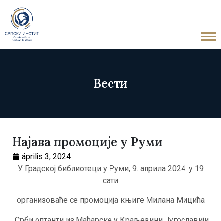
Вести
Најава промоције у Руми
április 3, 2024
У Градској библиотеци у Руми, 9. априла 2024. у 19
сати
организоваће се промоција књиге Милана Мицића
„Срби оптанти из Мађарске у Краљевини Југославији