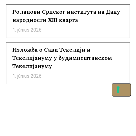
Ролапови Српског института на Дану
народности XIII кварта
1. június 2026.
Изложба о Сави Текелији и
Текелијануму у будимпештанском
Текелијануму
1. június 2026.