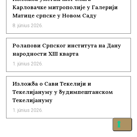
Карловачке митрополије у Галерији
Матице српске у Новом Саду
8. június 2026.
Ролапови Српског института на Дану
народности XIII кварта
1. június 2026.
Изложба о Сави Текелији и
Текелијануму у будимпештанском
Текелијануму
1. június 2026.