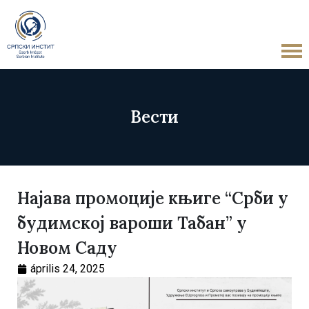
Вести
Најава промоције књиге “Срби у
будимској вароши Табан” у
Новом Саду
április 24, 2025