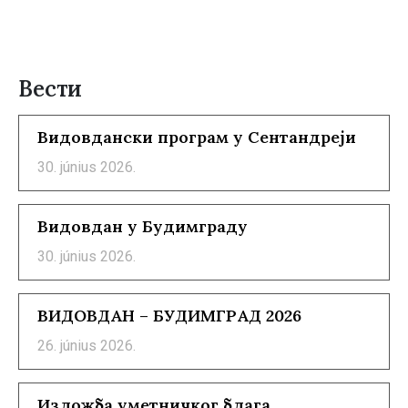
Вести
Видовдански програм у Сентандреји
30. június 2026.
Видовдан у Будимграду
30. június 2026.
ВИДОВДАН – БУДИМГРАД 2026
26. június 2026.
Изложба уметничког блага