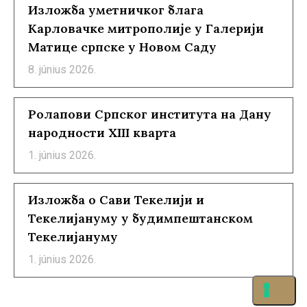
Изложба уметничког блага
Карловачке митрополије у Галерији
Матице српске у Новом Саду
8. június 2026.
Ролапови Српског института на Дану
народности XIII кварта
1. június 2026.
Изложба о Сави Текелији и
Текелијануму у будимпештанском
Текелијануму
1. június 2026.