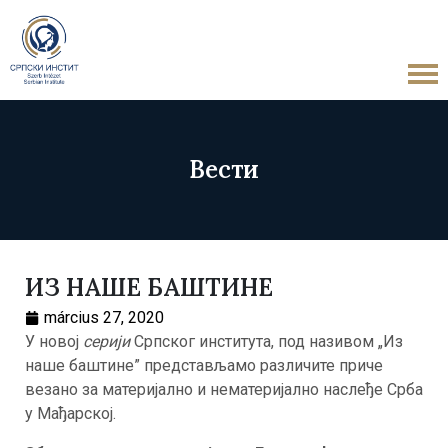
Вести
ИЗ НАШЕ БАШТИНЕ
március 27, 2020
У новој
серији
Српског института, под називом „Из
наше баштине” представљамо различите приче
везано за материјално и нематеријално наслеђе Срба
у Мађарској.