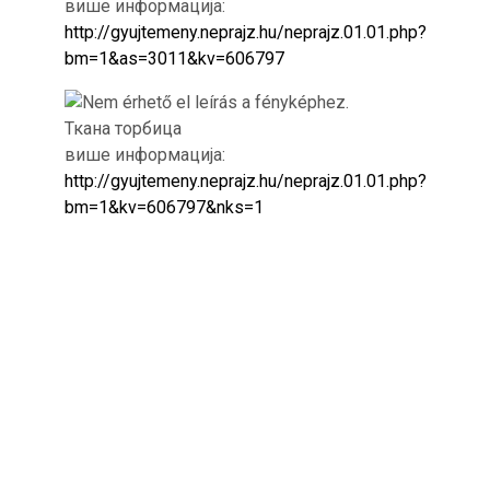
више информација:
http://gyujtemeny.neprajz.hu/neprajz.01.01.php?
bm=1&as=3011&kv=606797
Ткана торбица
више информација:
http://gyujtemeny.neprajz.hu/neprajz.01.01.php?
bm=1&kv=606797&nks=1