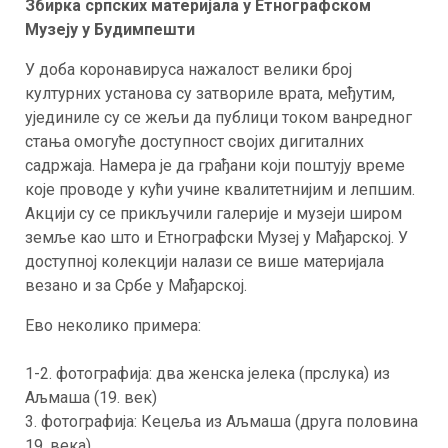
Збирка српских материјала у Етнографском
Музеју у Будимпешти
У доба коронавируса нажалост велики број
културних установа су затвориле врата, међутим,
ујединиле су се жељи да публици током ванредног
стања омогуће доступност својих дигиталних
садржаја. Намера је да грађани који поштују време
које проводе у кући учине квалитетнијим и лепшим.
Акцији су се прикључили галерије и музеји широм
земље као што и Етнографски Музеј у Мађарској. У
доступној колекцији налази се више материјала
везано и за Србе у Мађарској.
Ево неколико примера:
1-2. фотографија: два женска јелека (прслука) из
Аљмаша (19. век)
3. фотографија: Кецеља из Аљмаша (друга половина
19. века)