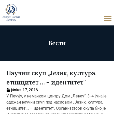
Вести
Научни скуп „Језик, култура,
етницитет … – идентитет”
június 17, 2016
У Печују, у немачком центру Дом „Ленау”, 3-4. јуна је
одржан научни скуп под насловом „Језик, култура,
етницитет … – идентитет”. Организатори скупа био је