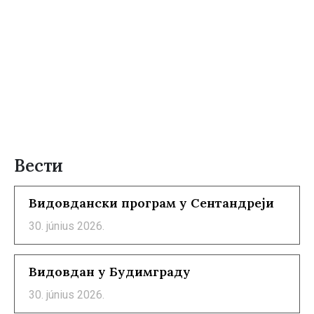
Вести
Видовдански програм у Сентандреји
30. június 2026.
Видовдан у Будимграду
30. június 2026.