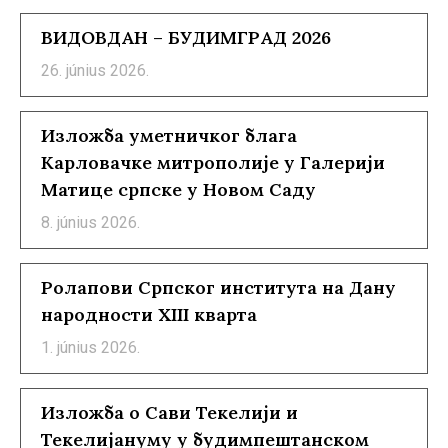
ВИДОВДАН – БУДИМГРАД 2026
26. június 2026.
Изложба уметничког блага
Карловачке митрополије у Галерији
Матице српске у Новом Саду
8. június 2026.
Ролапови Српског института на Дану
народности XIII кварта
1. június 2026.
Изложба о Сави Текелији и
Текелијануму у будимпештанском