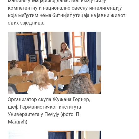
мањине у Мађарској данас већ имају своју
компетентну и национално свесну интелигенцију
која међутим нема битнијег утицаја на јавни живот
ових заједница.
Организатор скупа Жужана Гернер,
шеф Германистичког института
Универзитета у Печују (фото: П.
Мандић)