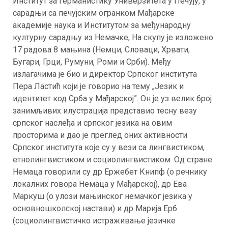
Институт за германистику Универзитета у Печују, у
сарадњи са печујским огранком Мађарске
академије наука и Институтом за међународну
културну сарадњу из Немачке, На скупу је изложено
17 радова 8 мањина (Немци, Словаци, Хрвати,
Бугари, Грци, Румуни, Роми и Срби). Међу
излагачима је био и директор Српског института
Пера Ластић који је говорио на тему „Језик и
идентитет код Срба у Мађарској”. Он је уз велик број
занимљивих илустрација представио тесну везу
српског наслеђа и српског језика на овим
просторима и дао је преглед оних активности
Српског института које су у вези са лингвистиком,
етнолингвистиком и социолингвистиком. Од стране
Немаца говорили су др Ержебет Книпф (о речнику
локалних говора Немаца у Мађарској), др Ева
Маркуш (о улози мањинског немачког језика у
основношколској настави) и др Марија Ерб
(социолингвистичко истраживање језичке