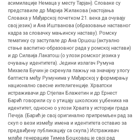
асимилације Немаца у месту Тарјан). Словаке су
представиле др Марија Жилакова (настојања
Словака у Мађарској почетком 21. века да очувају
свој језик) и Ана Иштванова (образовање наставног
кадра за словачку мањинску наставу). Ромску
тематику су заступале др Ана Оршош (актуално
стање васпитно-образовног рада у ромској настави)
и др Силвија Лакатош (о улози ромског језика у
очувању идентитета). Једини излагач Румуна
Михаела Бучин је скренула пажњу на значајну улогу
баптиста међу Румунима у Мађарској у формирању
национално свесне интелигенције. Хрватски
истраживачи др Стјепан Блажетин и др Ернест
Барић говорили су о утицају школских уџбеника на
идентитет, односно о улози Хрвата у историји града
Печуја. (Барић је свој оригинално припремљен рад за
скуп о вези између имена и идентитета оставио за
предвиђену публикацију са скупа.) Истраживач
млађе генерације Тимеа Боцковац је свој рад