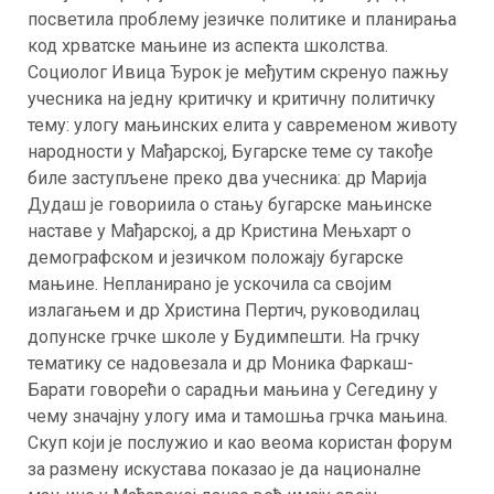
посветила проблему језичке политике и планирања
код хрватске мањине из аспекта школства.
Социолог Ивица Ђурок је међутим скренуо пажњу
учесника на једну критичку и критичну политичку
тему: улогу мањинских елита у савременом животу
народности у Мађарској, Бугарске теме су такође
биле заступљене преко два учесника: др Марија
Дудаш је говориила о стању бугарске мањинске
наставе у Мађарској, а др Кристина Мењхарт о
демографском и језичком положају бугарске
мањине. Непланирано је ускочила са својим
излагањем и др Христина Пертич, руководилац
допунске грчке школе у Будимпешти. На грчку
тематику се надовезала и др Моника Фаркаш-
Барати говорећи о сарадњи мањина у Сегедину у
чему значајну улогу има и тамошња грчка мањина.
Скуп који је послужио и као веома користан форум
за размену искустава показао је да националне