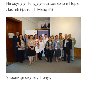
На скупу у Печују учествовао је и Пера
Ластић (фото: П. Мандић)
Учесници скупа у Печују