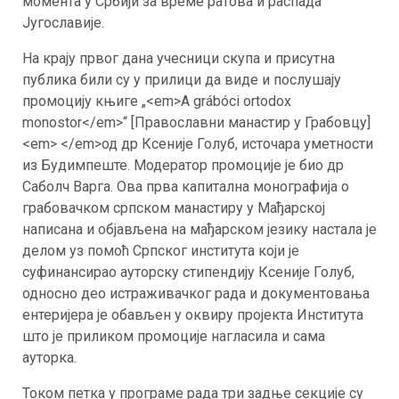
момента у Србији за време ратова и распада
Југославије.
На крају првог дана учесници скупа и присутна
публика били су у прилици да виде и послушају
промоцију књиге „<em>A grábóci ortodox
monostor</em>“ [Православни манастир у Грабовцу]
<em> </em>од др Ксеније Голуб, источара уметности
из Будимпеште. Модератор промоције је био др
Саболч Варга. Ова прва капитална монографија о
грабовачком српском манастиру у Мађарској
написана и објављена на мађарском језику настала је
делом уз помоћ Српског института који је
суфинансирао ауторску стипендију Ксеније Голуб,
односно део истраживачког рада и документовања
ентеријера је обављен у оквиру пројекта Института
што је приликом промоције нагласила и сама
ауторка.
Током петка у програме рада три задње секције су