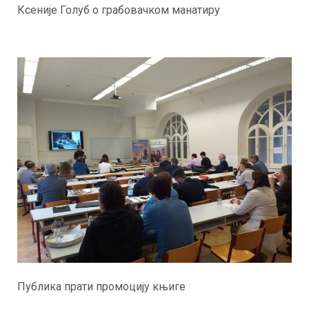
Ксеније Голуб о грабовачком манатиру
Публика прати промоцију књиге