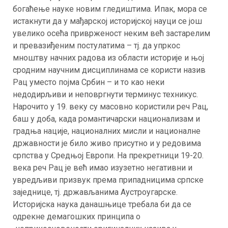
богаћење науке новим гледиштима. Ипак, мора се
истакнути да у мађарској историјској науци се још
увелико осећа приврженост неким већ застарелим
и превазиђеним постулатима – тј. да упркос
мноштву начних радова из области историје и њој
сродним научним дисциплинама се користи назив
Рац уместо појма Србин – и то као неки
недодирљиви и неповргнути терминус техникус.
Нарочито у 19. веку су масовно користили реч Рац,
баш у доба, када романтичарски национализам и
градња нације, националних мисли и националне
државности је било живо присутно и у редовима
српства у Средњој Европи. На прекретници 19-20.
века реч Рац је већ имао изузетно негативни и
увредљиви призвук према припадницима српске
заједнице, тј. држављанима Аустроугарске.
Историјска наука данашњице требала би да се
одрекне демагошких принципа о