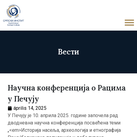
Вести
Научна конференција о Рацима
у Печују
április 14, 2025
У Печују је 10. априла 2025. године започела рад
дводневна научна конференција посвећена теми
„<em>Историја насеља, археологија и етнографија