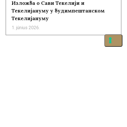
Изложба о Сави Текелији и
Текелијануму у будимпештанском
Текелијануму
1. június 2026.