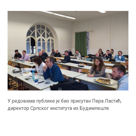
У редовима публике је био присутан Пера Ластић,
директор Српског института из Будимпеште.