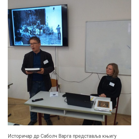
Историчар др Саболч Варга представља књигу