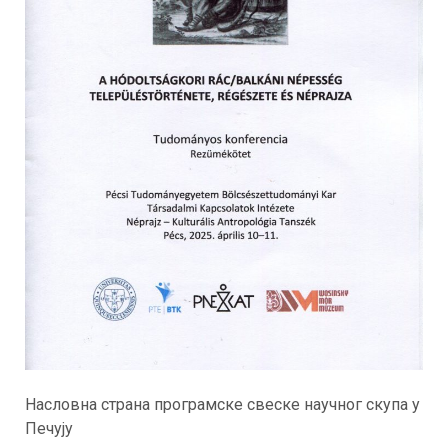
Насловна страна програмске свеске научног скупа у
Печују