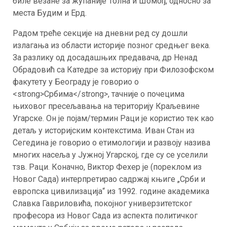
биле везане за жупаније Толна и Шомођ, односно за
места Будим и Ерд.
Радом треће секције на дневни ред су дошли
излагања из области историје позног средњег века.
За разлику од досадашњих предавача, др Ненад
Обрадовић са Катедре за историју при Филозофском
факутету у Београду је говорио о
<strong>Србима</strong>, тачније о почецима
њиховог пресељавања на територију Краљевине
Угарске. Он је појам/термин Раци је користио тек као
детаљ у историјским контекстима. Иван Стан из
Сегедина је говорио о етимологији и развоју назива
многих насеља у Јужној Угарској, где су се уселили
тзв. Раци. Коначно, Виктор Фехер је (пореклом из
Новог Сада) интерпретирао садржај књиге „Срби и
европска цивилизација“ из 1992. године академика
Славка Гавриловића, покојног универзитетског
професора из Новог Сада из аспекта политичког