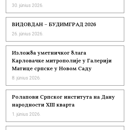
30. június 2026.
ВИДОВДАН – БУДИМГРАД 2026
26. június 2026.
Изложба уметничког блага
Карловачке митрополије у Галерији
Матице српске у Новом Саду
8. június 2026.
Ролапови Српског института на Дану
народности XIII кварта
1. június 2026.