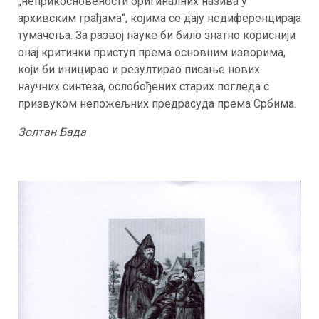
„неприкосновености оригиналних назива у
архивским грађама“, којима се дају недиференцираја
тумачења. За развој науке би било знатно кориснији
онај критички приступ према основним изворима,
који би иницирао и резултирао писање нових
научних синтеза, ослобођених старих погледа с
призвуком непожељних предрасуда према Србима.
Золтан Бада