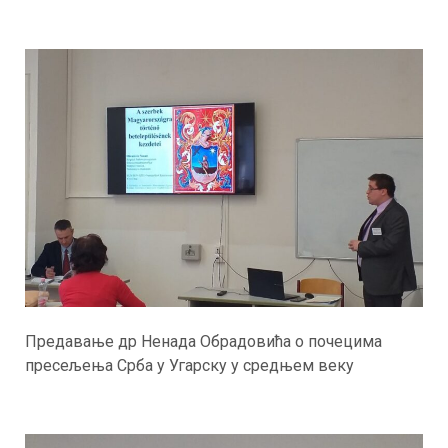
Предавање др Ненада Обрадовића о почецима
пресељења Срба у Угарску у средњем веку