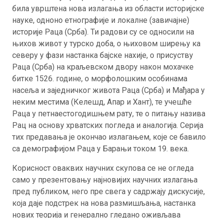
била уврштена нова излагања из области историјске
науке, одноно етнографије и локалне (завичајне)
историје Раца (Срба). Ти радови су се односили на
њихов живот у турско доба, о њиховом ширењу ка
северу у фази настанка бајске нахије, о присуству
Раца (Срба) на краљевском двору након мохачке
битке 1526. године, о морфолошким особинама
насеља и заједничког живота Раца (Срба) и Мађара у
неким местима (Келешд, Апар и Хант), те учешће
Раца у петнаестогодишњем рату, те о питању назива
Рац на основу хрватских погледа и аналогија. Серија
тих предавања је окончао излагањем, које се бавило
са демографијом Раца у Барањи током 19. века.
Корисност оваквих научних скупова се не огледа
само у презентовању најновијих научних излагања
пред публиком, него пре свега у садржају дискусије,
која даје подстрек на нова размишљања, настанка
нових теорија и генерално гледано оживљава