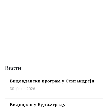
Вести
Видовдански програм у Сентандреји
30. június 2026.
Видовдан у Будимграду