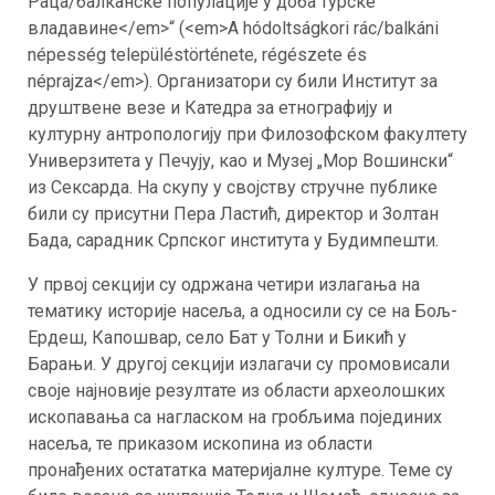
Раца/балканске популације у доба турске
владавине</em>“ (<em>A hódoltságkori rác/balkáni
népesség településtörténete, régészete és
néprajza</em>). Организатори су били Институт за
друштвене везе и Катедра за етнографију и
културну антропологију при Филозофском факултету
Универзитета у Печују, као и Музеј „Мор Вошински“
из Сексарда. На скупу у својству стручне публике
били су присутни Пера Ластић, директор и Золтан
Бада, сарадник Српског института у Будимпешти.
У првој секцији су одржана четири излагања на
тематику историје насеља, а односили су се на Бољ-
Ердеш, Капошвар, село Бат у Толни и Бикић у
Барањи. У другој секцији излагачи су промовисали
своје најновије резултате из области археолошких
ископавања са нагласком на гробљима појединих
насеља, те приказом ископина из области
пронађених остататка материјалне културе. Теме су