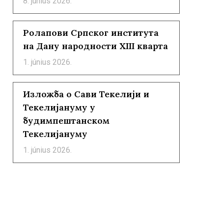
8. június 2026.
Ролапови Српског института
на Дану народности XIII кварта
1. június 2026.
Изложба о Сави Текелији и
Текелијануму у
будимпештанском
Текелијануму
1. június 2026.