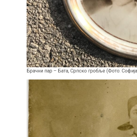
Брачни пар – Бата, Српско гробље (Фото: Софиј