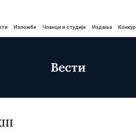
кти
Изложбе
Чланци и студије
Издања
Конкур
Вести
III