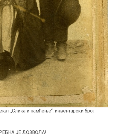
екат „Слика и памћење“, инвентарски број:
ЕБНА ЈЕ ДОЗВОЛА!