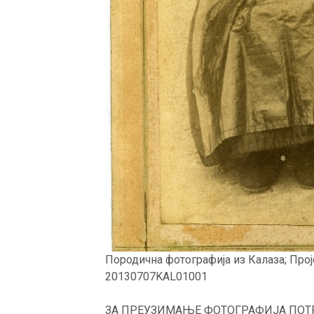
Породична фотографија из Калаза; Прој
20130707KAL01001
ЗА ПРЕУЗИМАЊЕ ФОТОГРАФИЈА ПОТР