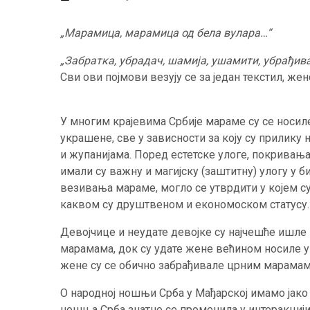
„Марамица, марамица од бела вулара…“
„Забратка, убрадач, шамија, ушамити, убрађи
Сви ови појмови везују се за један текстил, жен
У многим крајевима Србијe мараме су се носилe
украшене, све у зависности за коју су прилику
и жупанијама. Поред естетске улоге, покривањ
имали су важну и магијску (заштитну) улогу у б
везивања мараме, могло се утврдити у којем су
каквом су друштвеном и економоском статусу.
Девојчице и неудате девојке су најчешће ишле 
марамама, док су удате жене већином носиле 
жене су се обично забрађивале црним марамама,
О народној ношњи Срба у Мађарској имамо јако
ношња Срба знатно се променила у интеракцији