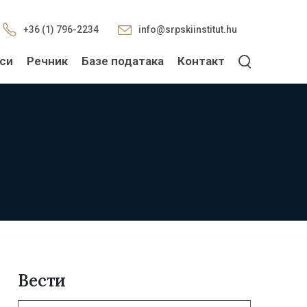
+36 (1) 796-2234
info@srpskiinstitut.hu
си
Речник
Базе података
Контакт
Вести