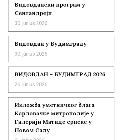
Видовдански програм у
Сентандреји
30. június 2026.
Видовдан у Будимграду
30. június 2026.
ВИДОВДАН – БУДИМГРАД 2026
26. június 2026.
Изложба уметничког блага
Карловачке митрополије у
Галерији Матице српске у
Новом Саду