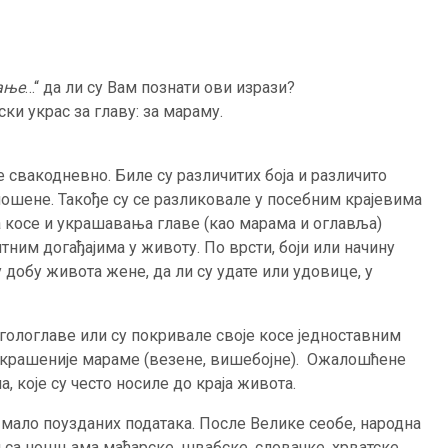
вање
…“ да ли су Вам познати ови изрази?
ски украс за главу: за мараму.
 свакодневно. Биле су различитих боја и различито
 ношене. Такође су се разликовале у посебним крајевима
а косе и украшавања главе (као марама и оглавља)
итним догађајима у животу. По врсти, боји или начину
 добу живота жене, да ли су удате или удовице, у
гологлаве или су покривале своје косе једноставним
украшеније мараме (везене, вишебојне). Ожалошћене
 које су често носилe до краја живота.
 мало поузданих података. После Велике сеобе, народна
 са ношњама мађарске, швабске, словачке, хрватске,