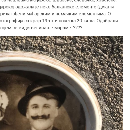
арској одржала је неке балканске елементе (дукати,
ђе прилагођени мађарским и немачким елементима. О
графија са краја 19-ог и почетка 20. века. Одабрали
којем се види везивање мараме. ????