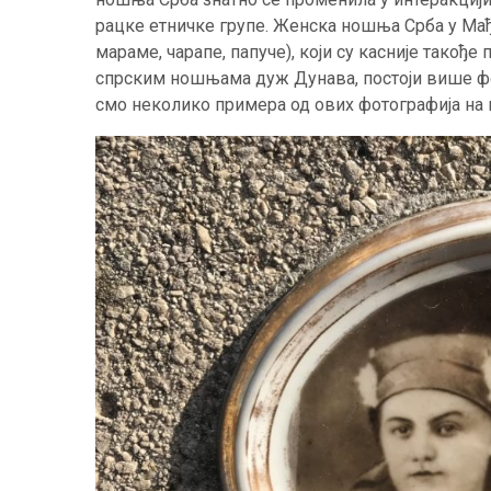
рацке етничке групе. Женска ношња Срба у Мађ
мараме, чарапе, папуче), који су касније тако
спрским ношњама дуж Дунава, постоји више фото
смо неколико примера од ових фотографија на 