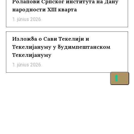
Ролапови Српског института на Дану
народности XIII кварта
1. június 2026.
Изложба о Сави Текелији и
Текелијануму у будимпештанском
Текелијануму
1. június 2026.