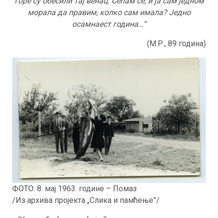
горе су обесили тај венац. Сећам се, и ја сам једном
морала да правим, колко сам имала? Једно
осамнаест година…“
(М.Р., 89 година)
ФОТО: 8. мај 1963. године – Помаз
/Из архива пројекта „Слика и памћење”/