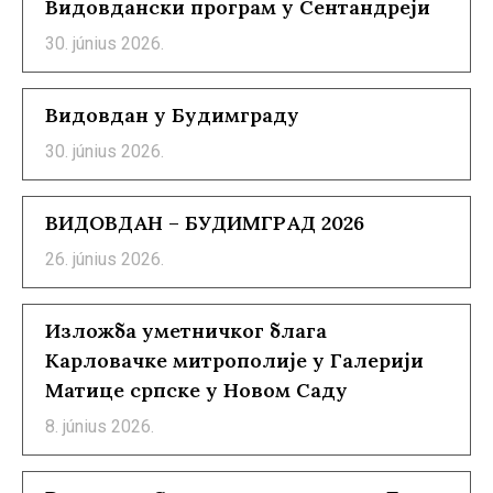
Видовдански програм у Сентандреји
30. június 2026.
Видовдан у Будимграду
30. június 2026.
ВИДОВДАН – БУДИМГРАД 2026
26. június 2026.
Изложба уметничког блага
Карловачке митрополије у Галерији
Матице српске у Новом Саду
8. június 2026.