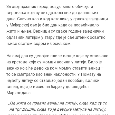
За овај празник народ везује многе обичаје и
веровања која су се одржала све до данашњих
дана. Слично као и код католика, у српској заједници
у Мађарској ово је био дан када се посвећивало
жито и њиве. Верници су сваке године заједнички
одлазили литијом у атару где је свештеник осветио
њиве светом водом и босиљком.
На овај дан су девојке плеле венце које су стављале
на крстове које су момци носили у литији. Било је
важно која ће девојка ком момку ставити венац –
то се сматрало као знак наклоности. У Помазу на
највећу литију се стављао један посебан, велики
венац, који је висио на барјаку до следећег
Марковдана.
„Од жита се правио венац на литију, онда кад су то
на трг дошли, онда то је девојка метула на литију,