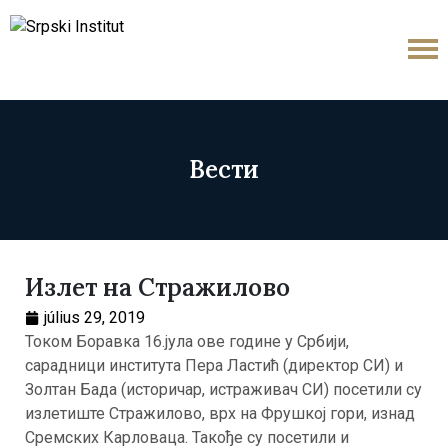
Вести
Излет на Стражилово
július 29, 2019
Током Боравка 16.јула ове године у Србији,
сарадници института Пера Ластић (директор СИ) и
Золтан Бада (историчар, истраживач СИ) посетили су
излетиште Стражилово, врх на Фрушкој гори, изнад
Сремских Карловаца. Такође су посетили и