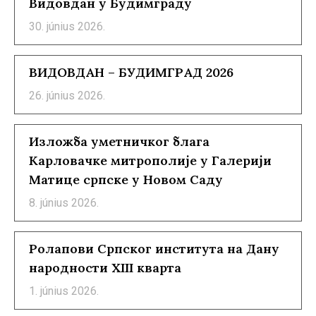
Видовдан у Будимграду
30. június 2026.
ВИДОВДАН – БУДИМГРАД 2026
26. június 2026.
Изложба уметничког блага
Карловачке митрополије у Галерији
Матице српске у Новом Саду
8. június 2026.
Ролапови Српског института на Дану
народности XIII кварта
1. június 2026.