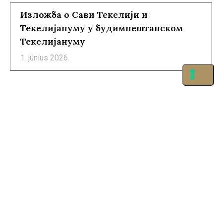
Изложба о Сави Текелији и
Текелијануму у будимпештанском
Текелијануму
1. június 2026.