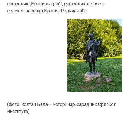
споменик „Бранков гроб“, споменик великог
српског песника Бранка Радичевића.
(фото: Золтан Бада – историчар, сарадник Српског
института)