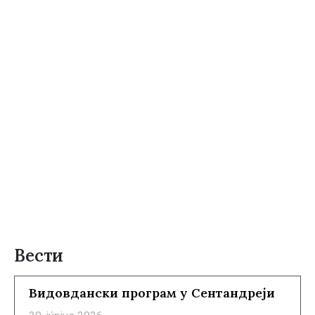
Вести
Видовдански програм у Сентандреји