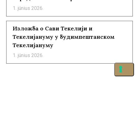
1. június 2026.
Изложба о Сави Текелији и
Текелијануму у будимпештанском
Текелијануму
1. június 2026.