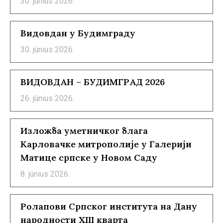
30. június 2026.
Видовдан у Будимграду
30. június 2026.
ВИДОВДАН – БУДИМГРАД 2026
26. június 2026.
Изложба уметничког блага
Карловачке митрополије у Галерији
Матице српске у Новом Саду
8. június 2026.
Ролапови Српског института на Дану
народности XIII кварта