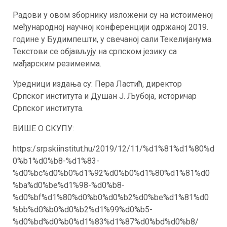
Радови у овом зборнику изложени су на истоименој
међународној научној конференцији одржаној 2019.
године у Будимпешти, у свечаној сали Текелијанума.
Текстови се објављују на српском језику са
мађарским резимеима.
Уредници издања су: Пера Ластић, директор
Српског института и Душан Ј. Љубоја, историчар
Српског института.
ВИШЕ О СКУПУ:
https:/srpskiinstitut.hu/2019/12/11/%d1%81%d1%80%d
0%b1%d0%b8-%d1%83-
%d0%bc%d0%b0%d1%92%d0%b0%d1%80%d1%81%d0
%ba%d0%be%d1%98-%d0%b8-
%d0%bf%d1%80%d0%b0%d0%b2%d0%be%d1%81%d0
%bb%d0%b0%d0%b2%d1%99%d0%b5-
%d0%bd%d0%b0%d1%83%d1%87%d0%bd%d0%b8/