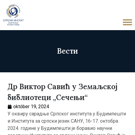
Вести
Др Виктор Савић у Земаљској
библиотеци „Сечењи“
október 19, 2024
У оквиру сарадње Српског института у Будимпешти
и Института за српски језик САНУ, 16-17. октобра
2024. године у Будимпешти је боравио научни