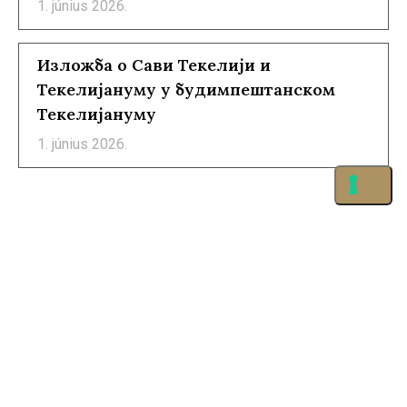
1. június 2026.
Изложба о Сави Текелији и
Текелијануму у будимпештанском
Текелијануму
1. június 2026.