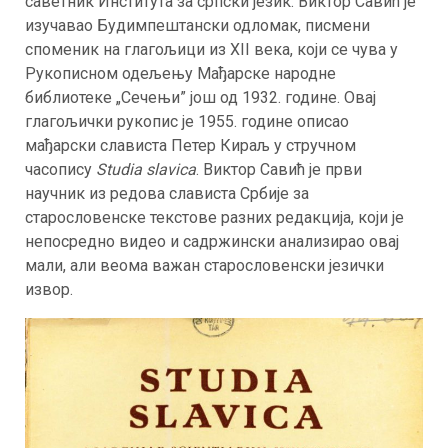
саветник Института за српски језик. Виктор Савић је
изучавао Будимпештански одломак, писмени
споменик на глагољици из XII века, који се чува у
Рукописном одељењу Мађарске народне
библиотеке „Сечењи” још од 1932. године. Овај
глагољички рукопис је 1955. године описао
мађарски слависта Петер Кираљ у стручном
часопису
Studia slavica
. Виктор Савић је први
научник из редова слависта Србије за
старословенске текстове разних редакција, који je
непосредно видео и садржински анализирао овај
мали, али веома важан старословенски језички
извор.