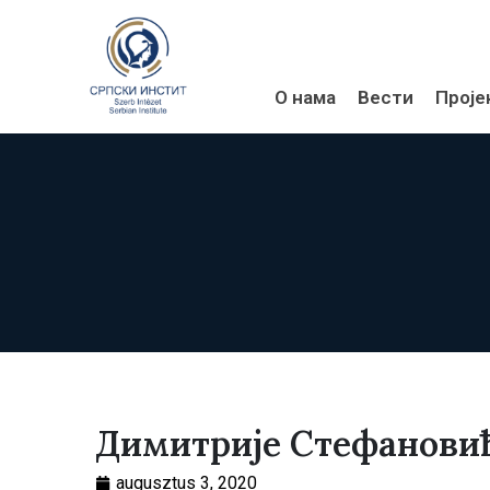
О нама
Вести
Проје
Димитрије Стефановић
augusztus 3, 2020