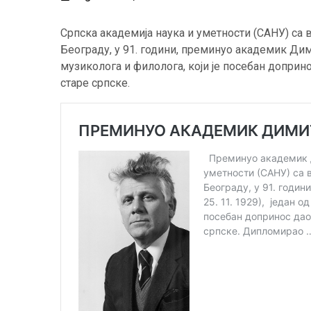
Српска академија наука и уметности (САНУ) са в
Београду, у 91. години, преминуо академик Дим
музиколога и филолога, који је посебан доприн
старе српске.