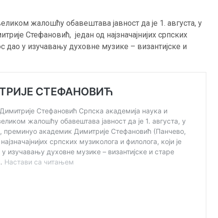
еликом жалошћу обавештава јавност да je 1. августа, у
итрије Стефановић, један од најзначајнијих српских
ос дао у изучавању духовне музике – византијске и