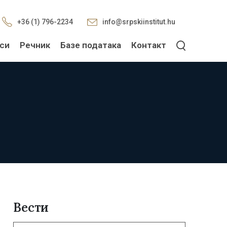
+36 (1) 796-2234
info@srpskiinstitut.hu
си
Речник
Базе података
Контакт
Вести