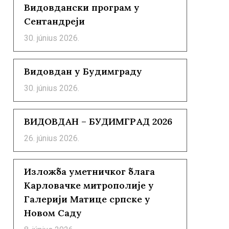
Видовдански програм у
Сентандреји
30. június 2026.
Видовдан у Будимграду
30. június 2026.
ВИДОВДАН – БУДИМГРАД 2026
26. június 2026.
Изложба уметничког блага
Карловачке митрополије у
Галерији Матице српске у
Новом Саду