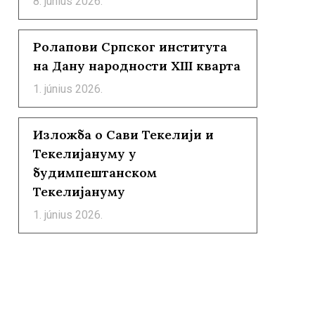
8. június 2026.
Ролапови Српског института
на Дану народности XIII кварта
1. június 2026.
Изложба о Сави Текелији и
Текелијануму у
будимпештанском
Текелијануму
1. június 2026.