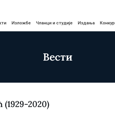
кти
Изложбе
Чланци и студије
Издања
Конкур
Вести
 (1929-2020)