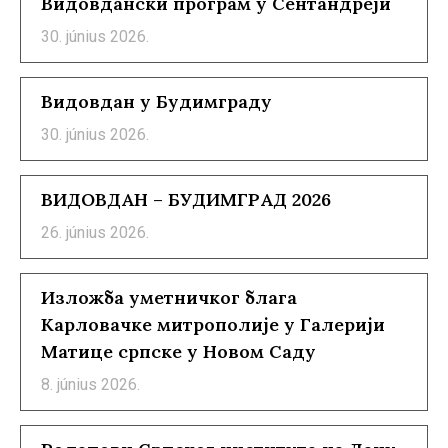
Видовдански програм у Сентандреји
30. június 2026.
Видовдан у Будимграду
30. június 2026.
ВИДОВДАН – БУДИМГРАД 2026
26. június 2026.
Изложба уметничког блага
Карловачке митрополије у Галерији
Матице српске у Новом Саду
8. június 2026.