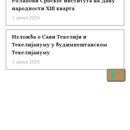
Ролапови Српског института на Дану
народности XIII кварта
1. június 2026.
Изложба о Сави Текелији и
Текелијануму у будимпештанском
Текелијануму
1. június 2026.