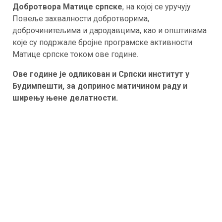
Добротвора Матице српске
, на којој се уручују
Повеље захвалности добротворима,
доброчинитељима и дародавцима, као и општинама
које су подржале бројне програмске активности
Матице српске током ове године.
Ове године је одликован и Српски институт у
Будимпешти, за допринос матичином раду и
ширењу њене делатности.