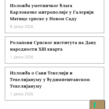
Изложба уметничког блага
Карловачке митрополије у Галерији
Матице српске у Новом Саду
8. június 2026.
Ролапови Српског института на Дану
народности XIII кварта
1. június 2026.
Изложба о Сави Текелији и
Текелијануму у будимпештанском
Текелијануму
1. június 2026.