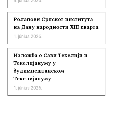
8. június 2026.
Ролапови Српског института
на Дану народности XIII кварта
1. június 2026.
Изложба о Сави Текелији и
Текелијануму у
будимпештанском
Текелијануму
1. június 2026.