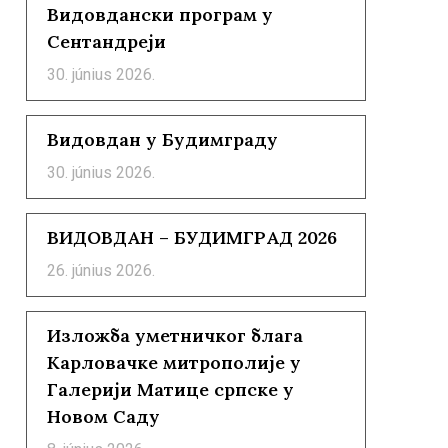
Видовдански програм у
Сентандреји
30. június 2026.
Видовдан у Будимграду
30. június 2026.
ВИДОВДАН – БУДИМГРАД 2026
26. június 2026.
Изложба уметничког блага
Карловачке митрополије у
Галерији Матице српске у
Новом Саду