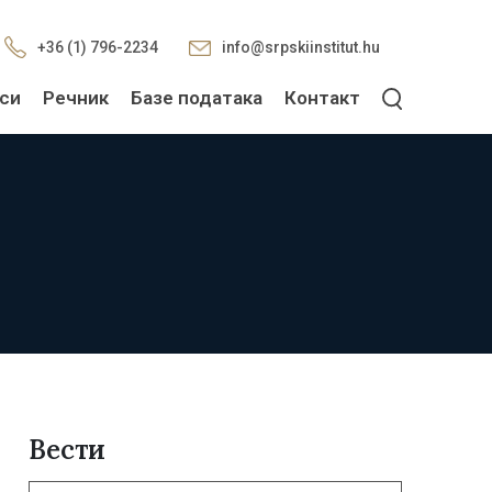
+36 (1) 796-2234
info@srpskiinstitut.hu
си
Речник
Базе података
Контакт
Вести