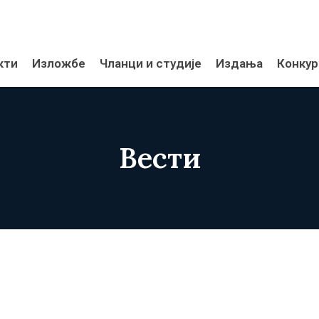
кти
Изложбе
Чланци и студије
Издања
Конкур
Вести