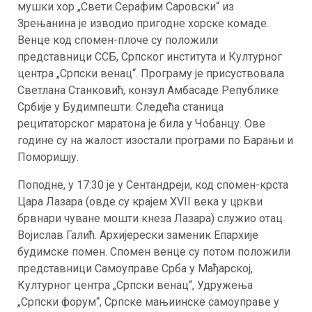
мушки хор „Свети Серафим Саровски“ из
Зрењанина је изводио пригодне хорске комаде.
Венце код спомен-плоче су положили
представници ССБ, Српског института и Културног
центра „Српски венац“. Програму је присуствовала
Светлана Станковић, конзул Амбасаде Републике
Србије у Будимпешти. Следећа станица
рецитаторског маратона је била у Чобанцу. Ове
године су на жалост изостали програми по Барањи и
Поморишју.
Поподне, у 17:30 је у Сентандреји, код спомен-крста
Цара Лазара (овде су крајем XVII века у цркви
брвнари чуване мошти кнеза Лазара) служио отац
Војислав Галић. Архијерески заменик Епархије
будимске помен. Спомен венце су потом положили
представници Самоуправе Срба у Мађарској,
Културног центра „Српски венац“, Удружења
„Српски форум“, Српске мањиинске самоуправе у