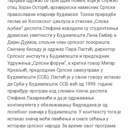
тврђави одржао се пригодан помен, који је служио
отац Зоран Остојић, архијерески намесник Српске
православне епархије будимске. Током приредбе
песме из Косовског циклуса и стихове „Слова
љубве“ деспота Стефана изводили су студенткиња
драмских уметности у Будимпешти Лена Ембер и
Дејан Дујмов, спољни члан српског позоришта.
Свечану беседу је одржао Пера Ластић, директор
Српског инстиута у Будимпешти и председник
Удружења „Српски форум“, а кратки говор Митар
Кркељић, председник Српске самоуправе у
Будимпешти (ССБ). Ластић је у свом говору истакао
да Срби у Будимпешти, ССБ већ од 1999. године
приређују програм код спомен-плоче деспота
Стефана Лазаревића и да је одржавање
континуитета у обележавању Видовдана је од
посебног значаја у Будимпешти. У конттексту тога је
истакао значај моћи памћења и снаге сећања у
историји српског народа. За време овог програма