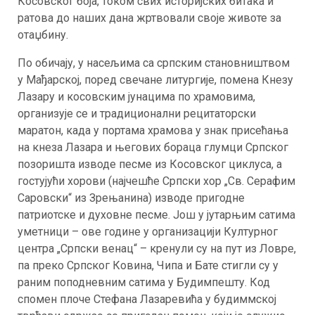
Косовског боја, током свих историјских битака и
ратова до наших дана жртвовали своје животе за
отаџбину.
По обичају, у насељима са српским становништвом
у Мађарској, поред свечане литургије, помена Кнезу
Лазару и косовским јунацима по храмовима,
организује се и традиционални рецитаторски
маратон, када у портама храмова у знак присећања
на кнеза Лазара и његових бораца глумци Српског
позоришта изводе песме из Косовског циклуса, а
гостујући хорови (најчешће Српски хор „Св. Серафим
Саровски“ из Зрењанина) изводе пригодне
патриотске и духовне песме. Још у јутарњим сатима
уметници – ове године у организацији Културног
центра „Српски венац“ – кренули су на пут из Ловре,
па преко Српског Ковина, Чипа и Бате стигли су у
раним поподневним сатима у Будимпешту. Код
спомен плоче Стефана Лазаревића у будиммској