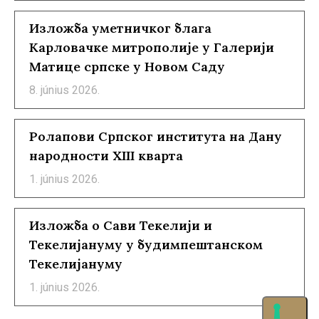
Изложба уметничког блага
Карловачке митрополије у Галерији
Матице српске у Новом Саду
8. június 2026.
Ролапови Српског института на Дану
народности XIII кварта
1. június 2026.
Изложба о Сави Текелији и
Текелијануму у будимпештанском
Текелијануму
1. június 2026.