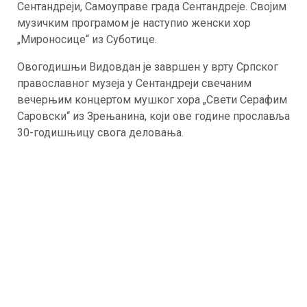
Сентандреји, Самоуправе града Сентандреје. Својим
музичким програмом је наступио женски хор
„Мироносице“ из Суботице.
Овогодишњи Видовдан је завршен у врту Српског
православног музеја у Сентандреји свечаним
вечерњим концертом мушког хора „Свети Серафим
Саровски“ из Зрењанина, који ове године прославља
30-годишњицу свога деловања.