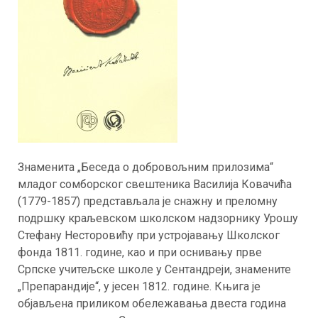
Знаменита „Беседа о добровољним прилозима“
младог сомборског свештеника Василија Ковачића
(1779-1857) представљала је снажну и преломну
подршку краљевском школском надзорнику Урошу
Стефану Несторовићу при устројавању Школског
фонда 1811. године, као и при оснивању прве
Српске учитељске школе у Сентандреји, знамените
„Препарандије“, у јесен 1812. године. Књига је
објављена приликом обележавања двеста година