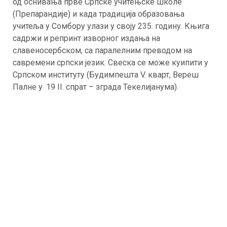
од оснивања прве Српске учитењске школе
(Препарандије) и када традиција образовања
учитеља у Сомбору улази у своју 235. годину. Књига
садржи и репринт изворног издања на
славеносербском, са паралелним преводом на
савремени српски језик. Свеска се може куипити у
Српском институту (Будимпешта V. кварт, Вереш
Палне у. 19 II. спрат – зграда Текелијанума).