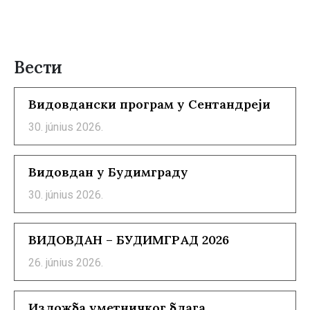
Вести
Видовдански програм у Сентандреји
30. június 2026.
Видовдан у Будимграду
30. június 2026.
ВИДОВДАН – БУДИМГРАД 2026
26. június 2026.
Изложба уметничког блага