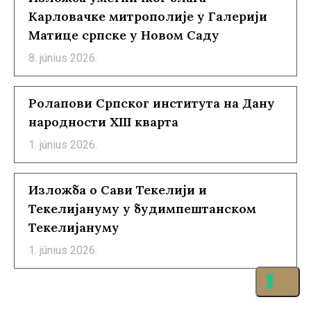
Карловачке митрополије у Галерији
Матице српске у Новом Саду
8. június 2026.
Ролапови Српског института на Дану
народности XIII кварта
1. június 2026.
Изложба о Сави Текелији и
Текелијануму у будимпештанском
Текелијануму
1. június 2026.