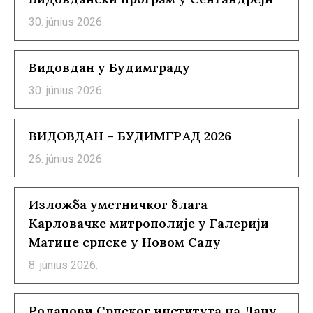
30. június 2026.
Видовдан у Будимграду
30. június 2026.
ВИДОВДАН – БУДИМГРАД 2026
26. június 2026.
Изложба уметничког блага
Карловачке митрополије у Галерији
Матице српске у Новом Саду
8. június 2026.
Ролапови Српског института на Дану