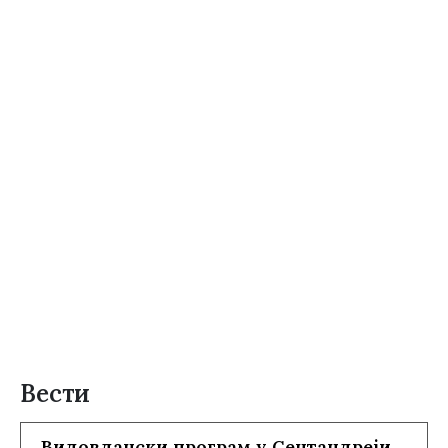
Вести
Видовдански програм у Сентандреји