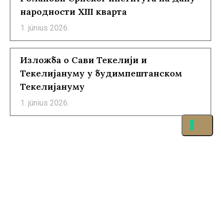
народности XIII кварта
1. június 2026.
Изложба о Сави Текелији и
Текелијануму у будимпештанском
Текелијануму
1. június 2026.